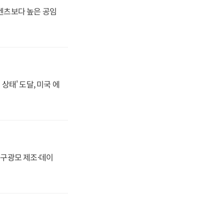
·벤츠보다 높은 공임
상태' 도달, 미국 에
화, 구광모 제조·데이