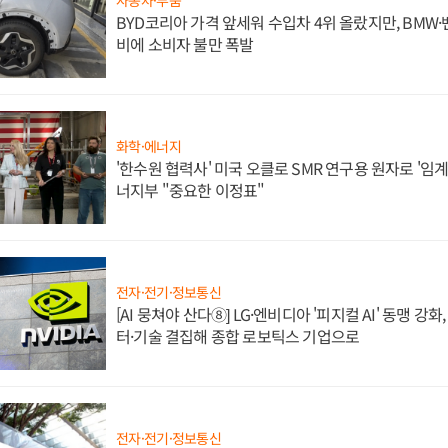
BYD코리아 가격 앞세워 수입차 4위 올랐지만, BMW
비에 소비자 불만 폭발
화학·에너지
'한수원 협력사' 미국 오클로 SMR 연구용 원자로 '임계 
너지부 "중요한 이정표"
전자·전기·정보통신
[AI 뭉쳐야 산다⑧] LG·엔비디아 '피지컬 AI' 동맹 강
터·기술 결집해 종합 로보틱스 기업으로
전자·전기·정보통신