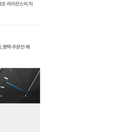
.3조 라이선스비 지
, 평택·주문진·해