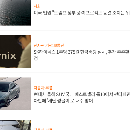
사회
미국 법원 "트럼프 정부 풍력 프로젝트 동결 조치는 위
전자·전기·정보통신
SK하이닉스 1주당 375원 현금배당 실시, 추가 주주환
정
자동차·부품
현대차 올해 SUV 국내 베스트셀러 톱10에서 싼타페만
아반떼 '세단 쌍끌이'로 내수 방어
자동차·부품