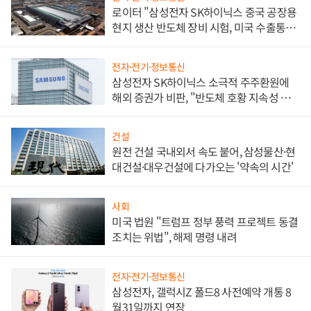
로이터 "삼성전자 SK하이닉스 중국 공장용
현지 생산 반도체 장비 시험, 미국 수출통제
대비"
전자·전기·정보통신
삼성전자 SK하이닉스 소극적 주주환원에
해외 증권가 비판, "반도체 호황 지속성 의
문"
건설
원전 건설 국내외서 속도 붙어, 삼성물산·현
대건설·대우건설에 다가오는 '약속의 시간'
사회
미국 법원 "트럼프 정부 풍력 프로젝트 동결
조치는 위법", 해제 명령 내려
전자·전기·정보통신
삼성전자, 갤럭시Z 폴드8 사전예약 개통 8
월31일까지 연장