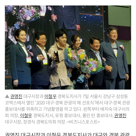
▲
권영진
대구시장과
이철우
경북도지사가 7일 서울시 강남구 삼성동
코엑스에서 열린 ‘2020 대구·경북 관광의 해 선포식’에서 대구·경북 관광
홍보대사를 위촉하고 기념촬영을 하고 있다. 왼쪽부터 배지숙 대구시의
회 의장,
이철우
경북도지사, 유펑 홍보대사, 폴린 탄 홍보대사,
권영진
대구시장, 장경식 경북도의회 의장. <비즈니스포스트>
권영진
대구시장과
이철우
경북도지사가 대구와 경북 관광