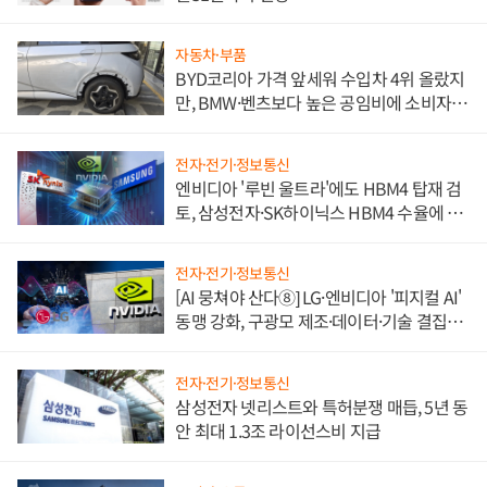
자동차·부품
BYD코리아 가격 앞세워 수입차 4위 올랐지
만, BMW·벤츠보다 높은 공임비에 소비자
불만 폭발
전자·전기·정보통신
엔비디아 '루빈 울트라'에도 HBM4 탑재 검
토, 삼성전자·SK하이닉스 HBM4 수율에 주
도권 갈린다
전자·전기·정보통신
[AI 뭉쳐야 산다⑧] LG·엔비디아 '피지컬 AI'
동맹 강화, 구광모 제조·데이터·기술 결집
해 종합 로보틱스 기업으로
전자·전기·정보통신
삼성전자 넷리스트와 특허분쟁 매듭, 5년 동
안 최대 1.3조 라이선스비 지급