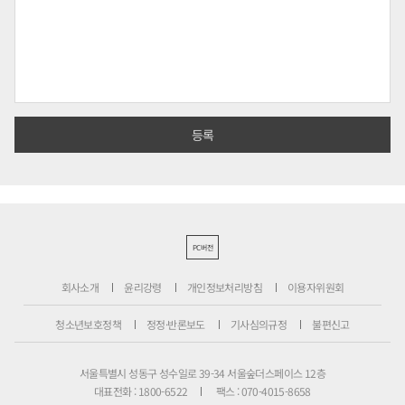
PC버전
회사소개
윤리강령
개인정보처리방침
이용자위원회
청소년보호정책
정정·반론보도
기사심의규정
불편신고
서울특별시 성동구 성수일로 39-34 서울숲더스페이스 12층
대표전화 : 1800-6522
팩스 : 070-4015-8658