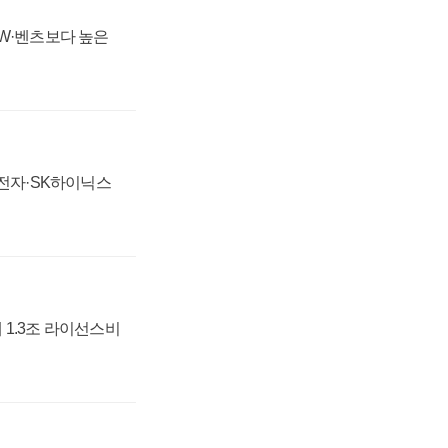
MW·벤츠보다 높은
성전자·SK하이닉스
 1.3조 라이선스비