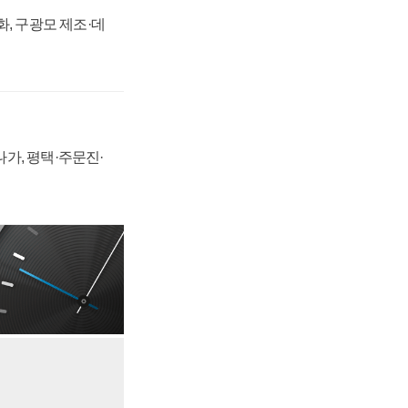
강화, 구광모 제조·데
가, 평택·주문진·