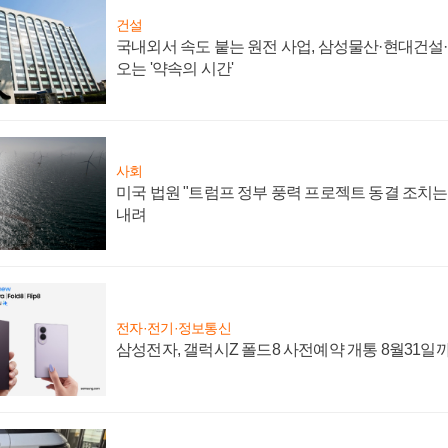
건설
국내외서 속도 붙는 원전 사업, 삼성물산·현대건설
오는 '약속의 시간'
사회
미국 법원 "트럼프 정부 풍력 프로젝트 동결 조치는 
내려
전자·전기·정보통신
삼성전자, 갤럭시Z 폴드8 사전예약 개통 8월31일