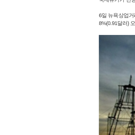
6일 뉴욕상업거
8%(0.91달러)