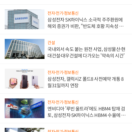
비"
전자·전기·정보통신
삼성전자 SK하이닉스 소극적 주주환원에
해외 증권가 비판, "반도체 호황 지속성 의
문"
건설
국내외서 속도 붙는 원전 사업, 삼성물산·현
대건설·대우건설에 다가오는 '약속의 시간'
전자·전기·정보통신
삼성전자, 갤럭시Z 폴드8 사전예약 개통 8
월31일까지 연장
전자·전기·정보통신
엔비디아 '루빈 울트라'에도 HBM4 탑재 검
토, 삼성전자·SK하이닉스 HBM4 수율에 주
도권 갈린다
전자·전기·정보통신