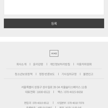
PC버전
회사소개
윤리강령
개인정보처리방침
이용자위원회
청소년보호정책
정정·반론보도
기사심의규정
불편신고
서울특별시 성동구 성수일로 39-34 서울숲더스페이스 12층
대표전화 : 1800-6522
팩스 : 070-4015-8658
편집국 : 070-4010-8512
사업본부 : 070-4010-7078
등록번호 : 서울 아 02897
제호 : 비즈니스포스트