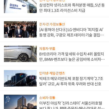
삼성전자 넷리스트와 특허분쟁 매듭, 5년 동
안 최대 1.3조 라이선스비 지급
전자·전기·정보통신
[AI 뭉쳐야 산다⑧] LG·엔비디아 '피지컬 AI'
동맹 강화, 구광모 제조·데이터·기술 결집
해 종합 로보틱스 기업으로
자동차·부품
BYD코리아 가격 앞세워 수입차 4위 올랐지
만, BMW·벤츠보다 높은 공임비에 소비자
불만 폭발
인터넷·게임·콘텐츠
빅테크 메모리반도체 포함 장기계약 '2.7조
달러' 규모, AI 투자 위축 우려와 반대 신호
소비자·유통
이부진 야심작 '신라스테이' 서울신라호텔
보다 잘 나가, 평택·주문진·해남·건대로 성