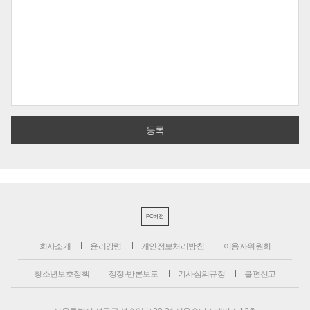
PC버전
회사소개
윤리강령
개인정보처리방침
이용자위원회
청소년보호정책
정정·반론보도
기사심의규정
불편신고