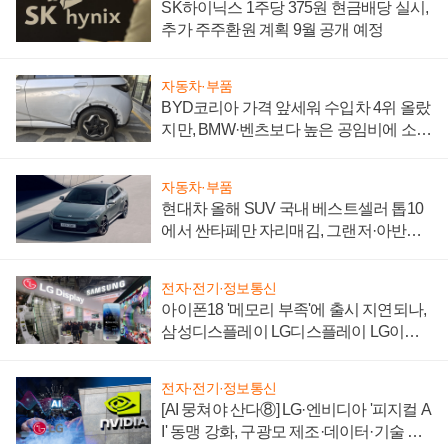
SK하이닉스 1주당 375원 현금배당 실시,
추가 주주환원 계획 9월 공개 예정
자동차·부품
BYD코리아 가격 앞세워 수입차 4위 올랐
지만, BMW·벤츠보다 높은 공임비에 소비
자 불만 폭발
자동차·부품
현대차 올해 SUV 국내 베스트셀러 톱10
에서 싼타페만 자리매김, 그랜저·아반떼
'세단 쌍끌이'로 내수 방어
전자·전기·정보통신
아이폰18 '메모리 부족'에 출시 지연되나,
삼성디스플레이 LG디스플레이 LG이노
텍 '탈애플' 수익 다각화 속도
전자·전기·정보통신
[AI 뭉쳐야 산다⑧] LG·엔비디아 '피지컬 A
I' 동맹 강화, 구광모 제조·데이터·기술 결