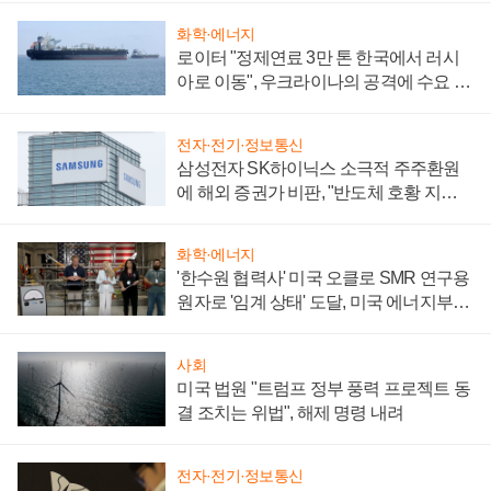
화학·에너지
로이터 "정제연료 3만 톤 한국에서 러시
아로 이동", 우크라이나의 공격에 수요 늘
어
전자·전기·정보통신
삼성전자 SK하이닉스 소극적 주주환원
에 해외 증권가 비판, "반도체 호황 지속
성 의문"
화학·에너지
'한수원 협력사' 미국 오클로 SMR 연구용
원자로 '임계 상태' 도달, 미국 에너지부
"중요한 이정표"
사회
미국 법원 "트럼프 정부 풍력 프로젝트 동
결 조치는 위법", 해제 명령 내려
전자·전기·정보통신