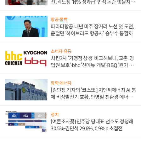
선, 곽노정 'N% 성과급' 법적 논란 벗을지 주
목
항공·물류
파라타항공 내년 미주 장거리 노선 첫 도전,
윤철민 '하이브리드 항공사' 승부수 통할까
소비자·유통
치킨3사 '가맹점 상생' 비교해보니, 교촌 '영
업권 보호'·bhc '신메뉴 개발'·BBQ '원가 부
담'
화학·에너지
[김민정 기자의 '코스뽀'] 지엔씨에너지 AI 붐
에 비상발전기 호황, 안병철 친환경 에너지
발전전문기업 향한다
정치
[여론조사꽃] 민주당 당대표 선호도 정청래
30.5%·김민석 29.6%, 0.9%p 초접전