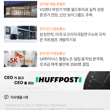
인터넷·게임·콘텐츠
YG엔터 하반기 빅뱅 월드투어로 실적 성장
증권가 전망, 신인 보이그룹도 주목
전자·전기·정보통신
삼성전자, 미국 오크리지국립연구소와 극저
온 히트펌프 개발하기로
전자·전기·정보통신
SK하이닉스 통합노조 설립 움직임 본격화,
성과급 체계 불만에 3500명 결집
기사댓글
0
개
200자까지 쓰실 수 있습니다. (현재 0 byte / 최대 400byte)
저작권 등 다른 사람의 권리를 침해하거나 명예를 훼손하는 댓글은 관련 법률에 의해 제재를 받을