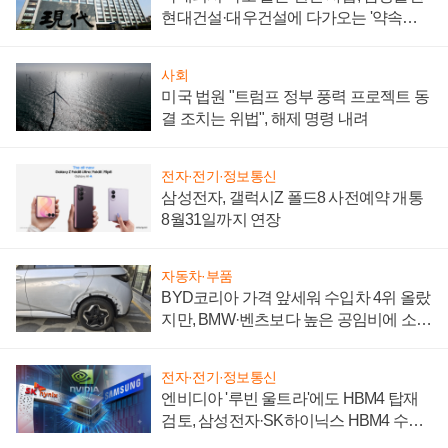
현대건설·대우건설에 다가오는 '약속의
시간'
사회
미국 법원 "트럼프 정부 풍력 프로젝트 동
결 조치는 위법", 해제 명령 내려
전자·전기·정보통신
삼성전자, 갤럭시Z 폴드8 사전예약 개통
8월31일까지 연장
자동차·부품
BYD코리아 가격 앞세워 수입차 4위 올랐
지만, BMW·벤츠보다 높은 공임비에 소비
자 불만 폭발
전자·전기·정보통신
엔비디아 '루빈 울트라'에도 HBM4 탑재
검토, 삼성전자·SK하이닉스 HBM4 수율
에 주도권 갈린다