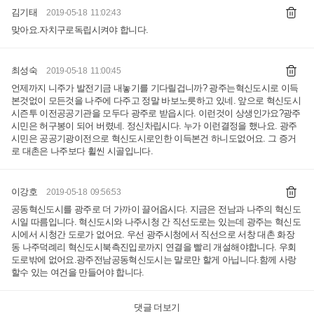
김기태
2019-05-18 11:02:43
맞아요.자치구로독립시켜야 합니다.
최성숙
2019-05-18 11:00:45
언제까지 니주가 발전기금 내놓기를 기다릴겁니까? 광주는혁신도시로 이득
본것없이 모든것을 나주에 다주고 정말 바보노릇하고 있네. 앞으로 혁신도시
시즌투 이전공공기관을 모두다 광주로 받읍시다. 이런것이 상생인가요?광주
시민은 허구봉이 되어 버렸네. 정신차립시다. 누가 이런결정을 했나요. 광주
시민은 공공기광이전으로 혁신도시로인한 이득본건 하니도없어요. 그 증거
로 대촌은 나주보다 휠씬 시골입니다.
이강호
2019-05-18 09:56:53
공동혁신도시를 광주로 더 가까이 끌어옵시다. 지금은 전남과 나주의 혁신도
시일 따름입니다. 혁신도시와 나주시청 간 직선도로는 있는데 광주는 혁신도
시에서 시청간 도로가 없어요. 우선 광주시청에서 직선으로 서창 대촌 화장
동 나주덕례리 혁신도시북측진입로까지 연결을 빨리 개설해야합니다. 우회
도로밖에 없어요.광주전남공동혁신도시는 말로만 할게 아닙니다.함께 사랑
할수 있는 여건을 만들어야 합니다.
댓글 더보기