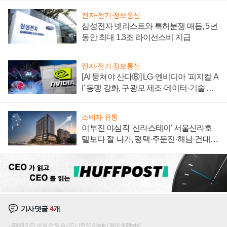
전자·전기·정보통신
삼성전자 넷리스트와 특허분쟁 매듭, 5년
동안 최대 1.3조 라이선스비 지급
전자·전기·정보통신
[AI 뭉쳐야 산다⑧] LG·엔비디아 '피지컬 A
I' 동맹 강화, 구광모 제조·데이터·기술 결
집해 종합 로보틱스 기업으로
소비자·유통
이부진 야심작 '신라스테이' 서울신라호
텔보다 잘 나가, 평택·주문진·해남·건대로
성장판 더 넓힌다
기사댓글
4
개
200자까지 쓰실 수 있습니다. (현재 0 byte / 최대 400byte)