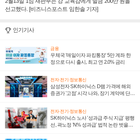
2월13일 1심 재판부는 강 교육감에게 벌금 200만 원을
선고했다. [비즈니스포스트 임한솔 기자]
인기기사
금융
우체국 '매일이자 파킹통장' 5만 계좌 한
정으로 다시 출시, 최고 연 2.0% 금리
전자·전기·정보통신
삼성전자 SK하이닉스 D램 가격에 해외
증권가 '고점' 시각 나와, 장기 계약에 단점
부각
전자·전기·정보통신
SK하이닉스 노사 '성과급 주식 지급' 평행
선, 곽노정 'N% 성과급' 법적 논란 벗을지
주목