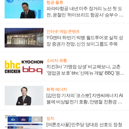
항공·물류
파라타항공 내년 미주 장거리 노선 첫 도
전, 윤철민 '하이브리드 항공사' 승부수 통
할까
인터넷·게임·콘텐츠
YG엔터 하반기 빅뱅 월드투어로 실적 성
장 증권가 전망, 신인 보이그룹도 주목
소비자·유통
치킨3사 '가맹점 상생' 비교해보니, 교촌
'영업권 보호'·bhc '신메뉴 개발'·BBQ '원가
부담'
화학·에너지
[김민정 기자의 '코스뽀'] 지엔씨에너지 AI
붐에 비상발전기 호황, 안병철 친환경 에
너지 발전전문기업 향한다
정치
[여론조사꽃] 민주당 당대표 선호도 정청