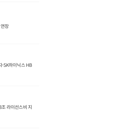
지 연장
자·SK하이닉스 HB
.3조 라이선스비 지