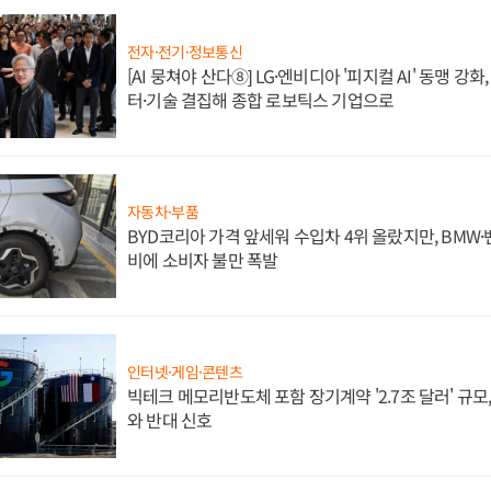
전자·전기·정보통신
[AI 뭉쳐야 산다⑧] LG·엔비디아 '피지컬 AI' 동맹 강
터·기술 결집해 종합 로보틱스 기업으로
자동차·부품
BYD코리아 가격 앞세워 수입차 4위 올랐지만, BMW
비에 소비자 불만 폭발
인터넷·게임·콘텐츠
빅테크 메모리반도체 포함 장기계약 '2.7조 달러' 규모,
와 반대 신호