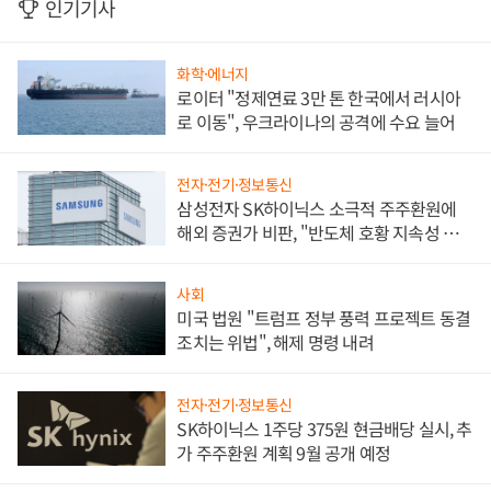
인기기사
화학·에너지
로이터 "정제연료 3만 톤 한국에서 러시아
로 이동", 우크라이나의 공격에 수요 늘어
전자·전기·정보통신
삼성전자 SK하이닉스 소극적 주주환원에
해외 증권가 비판, "반도체 호황 지속성 의
문"
사회
미국 법원 "트럼프 정부 풍력 프로젝트 동결
조치는 위법", 해제 명령 내려
전자·전기·정보통신
SK하이닉스 1주당 375원 현금배당 실시, 추
가 주주환원 계획 9월 공개 예정