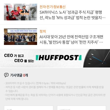
전자·전기·정보통신
SK하이닉스 노사 '성과급 주식 지급' 평행
선, 곽노정 'N% 성과급' 법적 논란 벗을지 주
목
정치
AI시대 맞아 25년 만에 전력산업 구조개편
시동, '발전5사 통합' 넘어 '한전 지주사' 재편
론도
기사댓글
0
개
200자까지 쓰실 수 있습니다. (현재 0 byte / 최대 400byte)
저작권 등 다른 사람의 권리를 침해하거나 명예를 훼손하는 댓글은 관련 법률에 의해 제재를 받을
수 있습니다.
타인에게 불쾌감을 주는 욕설 등 비하하는 단어가 내용에 포함되거나 인신공격성 글은 관리자의 판
단에 의해 삭제 합니다.