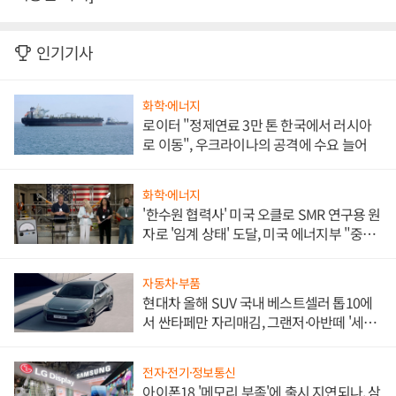
인기기사
화학·에너지
로이터 "정제연료 3만 톤 한국에서 러시아
로 이동", 우크라이나의 공격에 수요 늘어
화학·에너지
'한수원 협력사' 미국 오클로 SMR 연구용 원
자로 '임계 상태' 도달, 미국 에너지부 "중요
한 이정표"
자동차·부품
현대차 올해 SUV 국내 베스트셀러 톱10에
서 싼타페만 자리매김, 그랜저·아반떼 '세단
쌍끌이'로 내수 방어
전자·전기·정보통신
아이폰18 '메모리 부족'에 출시 지연되나, 삼