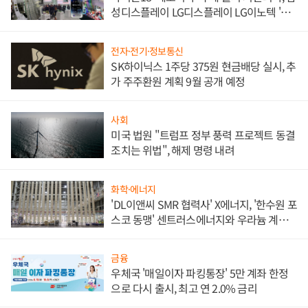
성디스플레이 LG디스플레이 LG이노텍 '탈
애플' 수익 다각화 속도
전자·전기·정보통신
SK하이닉스 1주당 375원 현금배당 실시, 추
가 주주환원 계획 9월 공개 예정
사회
미국 법원 "트럼프 정부 풍력 프로젝트 동결
조치는 위법", 해제 명령 내려
화학·에너지
'DL이앤씨 SMR 협력사' X에너지, '한수원 포
스코 동맹' 센트러스에너지와 우라늄 계약
체결
금융
우체국 '매일이자 파킹통장' 5만 계좌 한정
으로 다시 출시, 최고 연 2.0% 금리