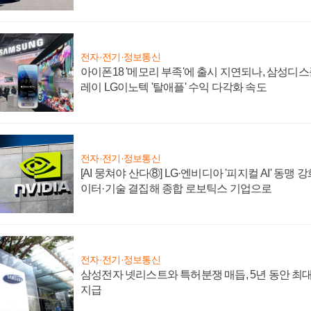
전자·전기·정보통신
아이폰18 '메모리 부족'에 출시 지연되나, 삼성디
레이 LG이노텍 '탈애플' 수익 다각화 속도
전자·전기·정보통신
[AI 뭉쳐야 산다⑧] LG·엔비디아 '피지컬 AI' 동맹 
이터·기술 결집해 종합 로보틱스 기업으로
전자·전기·정보통신
삼성전자 넷리스트와 특허분쟁 매듭, 5년 동안 최대
지급