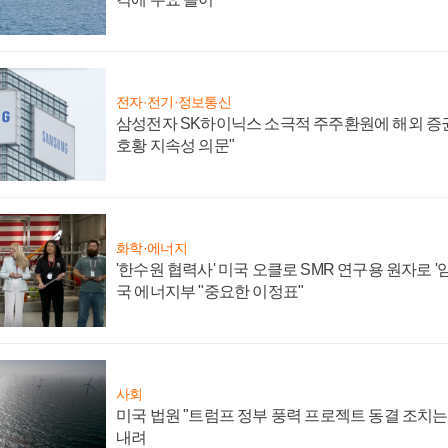
전자·전기·정보통신
삼성전자 SK하이닉스 소극적 주주환원에 해외 증권
호황 지속성 의문"
화학·에너지
'한수원 협력사' 미국 오클로 SMR 연구용 원자로 '임
국 에너지부 "중요한 이정표"
사회
미국 법원 "트럼프 정부 풍력 프로젝트 동결 조치는 
내려