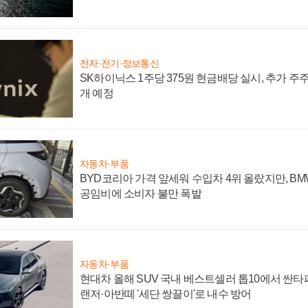
전자·전기·정보통신
SK하이닉스 1주당 375원 현금배당 실시, 추가 주
개 예정
자동차·부품
BYD코리아 가격 앞세워 수입차 4위 올랐지만, B
공임비에 소비자 불만 폭발
자동차·부품
현대차 올해 SUV 국내 베스트셀러 톱10에서 싼타
랜저·아반떼 '세단 쌍끌이'로 내수 방어