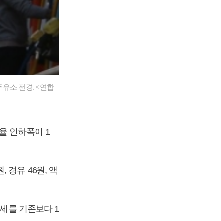
주유소 전경. <연합
율 인하폭이 1
 경유 46원, 액
류세를 기존보다 1