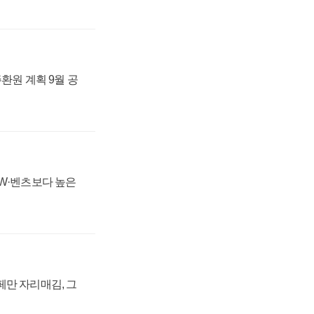
주환원 계획 9월 공
MW·벤츠보다 높은
페만 자리매김, 그