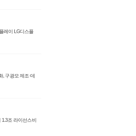
스플레이 LG디스플
강화, 구광모 제조·데
 1.3조 라이선스비