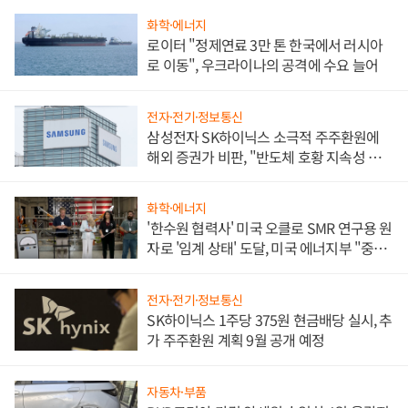
화학·에너지
로이터 "정제연료 3만 톤 한국에서 러시아
로 이동", 우크라이나의 공격에 수요 늘어
전자·전기·정보통신
삼성전자 SK하이닉스 소극적 주주환원에
해외 증권가 비판, "반도체 호황 지속성 의
문"
화학·에너지
'한수원 협력사' 미국 오클로 SMR 연구용 원
자로 '임계 상태' 도달, 미국 에너지부 "중요
한 이정표"
전자·전기·정보통신
SK하이닉스 1주당 375원 현금배당 실시, 추
가 주주환원 계획 9월 공개 예정
자동차·부품