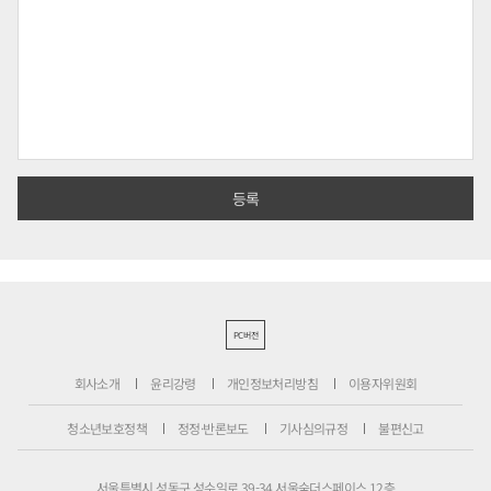
PC버전
회사소개
윤리강령
개인정보처리방침
이용자위원회
청소년보호정책
정정·반론보도
기사심의규정
불편신고
서울특별시 성동구 성수일로 39-34 서울숲더스페이스 12층