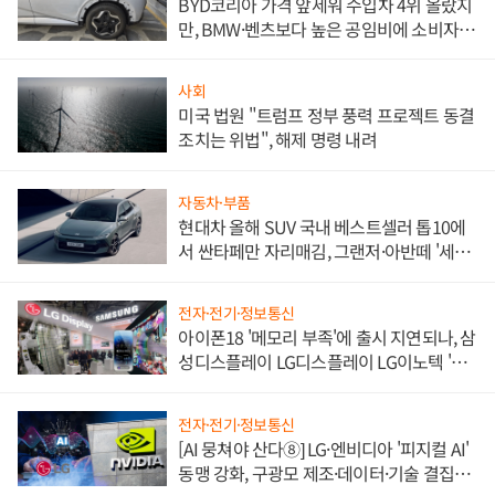
BYD코리아 가격 앞세워 수입차 4위 올랐지
만, BMW·벤츠보다 높은 공임비에 소비자
불만 폭발
사회
미국 법원 "트럼프 정부 풍력 프로젝트 동결
조치는 위법", 해제 명령 내려
자동차·부품
현대차 올해 SUV 국내 베스트셀러 톱10에
서 싼타페만 자리매김, 그랜저·아반떼 '세단
쌍끌이'로 내수 방어
전자·전기·정보통신
아이폰18 '메모리 부족'에 출시 지연되나, 삼
성디스플레이 LG디스플레이 LG이노텍 '탈
애플' 수익 다각화 속도
전자·전기·정보통신
[AI 뭉쳐야 산다⑧] LG·엔비디아 '피지컬 AI'
동맹 강화, 구광모 제조·데이터·기술 결집