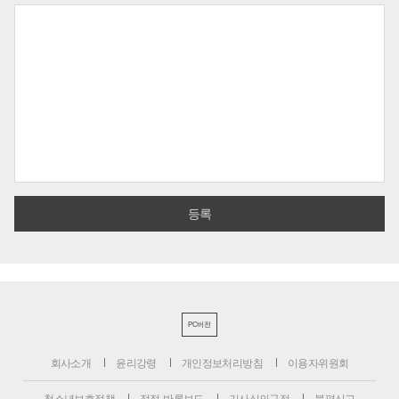
PC버전
회사소개
윤리강령
개인정보처리방침
이용자위원회
청소년보호정책
정정·반론보도
기사심의규정
불편신고