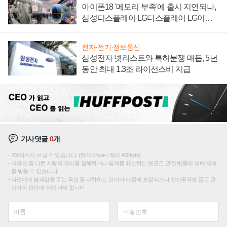
아이폰18 '메모리 부족'에 출시 지연되나,
삼성디스플레이 LG디스플레이 LG이노
텍 '탈애플' 수익 다각화 속도
전자·전기·정보통신
삼성전자 넷리스트와 특허분쟁 매듭, 5년
동안 최대 1.3조 라이선스비 지급
기사댓글
0
개
200자까지 쓰실 수 있습니다. (현재 0 byte / 최대 400byte)
저작권 등 다른 사람의 권리를 침해하거나 명예를 훼손하는 댓글은 관련 법률에 의해 제재
를 받을 수 있습니다.
타인에게 불쾌감을 주는 욕설 등 비하하는 단어가 내용에 포함되거나 인신공격성 글은 관
리자의 판단에 의해 삭제 합니다.