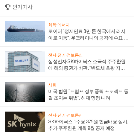
인기기사
화학·에너지
로이터 "정제연료 3만 톤 한국에서 러시
아로 이동", 우크라이나의 공격에 수요 늘
어
전자·전기·정보통신
삼성전자 SK하이닉스 소극적 주주환원
에 해외 증권가 비판, "반도체 호황 지속
성 의문"
사회
미국 법원 "트럼프 정부 풍력 프로젝트 동
결 조치는 위법", 해제 명령 내려
전자·전기·정보통신
SK하이닉스 1주당 375원 현금배당 실시,
추가 주주환원 계획 9월 공개 예정