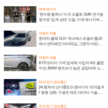
화학·에너지
'한수원 협력사' 미국 오클로 SMR 연구용
원자로 '임계 상태' 도달, 미국 에너지부
"중요한 이정표"
자동차·부품
현대차 올해 SUV 국내 베스트셀러 톱10
에서 싼타페만 자리매김, 그랜저·아반떼
'세단 쌍끌이'로 내수 방어
자동차·부품
BYD코리아 가격 앞세워 수입차 4위 올랐
지만, BMW·벤츠보다 높은 공임비에 소비
자 불만 폭발
전자·전기·정보통신
[AI 뭉쳐야 산다⑧] LG·엔비디아 '피지컬 A
I' 동맹 강화, 구광모 제조·데이터·기술 결
집해 종합 로보틱스 기업으로
전자·전기·정보통신