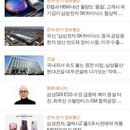
전자·전기·정보통신
D램과 HBM 내년 물량도 '품절', 고객사 위
기감이 삼성전자 SK하이닉스 협상력 더
키워
전자·전기·정보통신
외신 "삼성전자 SK하이닉스 중국 공장용
현지 생산 반도체 장비 시험, 미국 수출통
제 대비"
건설
국내외서 속도 붙는 원전 사업, 삼성물산·
현대건설·대우건설에 다가오는 '약속의
시간'
화학·에너지
삼성SDI ESS 수요 급증에 북미 증설 타
진, 최주선 스텔란티스·GM 합작공장 건
설 재추진하나
전자·전기·정보통신
삼성전자, 갤럭시Z 폴드8 사전예약 개통
8월31일까지 연장