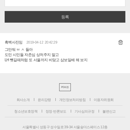
흑백사진임
2019-04-12 20:42:29
그만둬 ㅂ ㅅ 들아
도민 시민들 자존심 상처주지 말고
LH 뺏길때처럼 또 서울까지 비맞고 삼보일배 해 보지
PC버전
회사소개
윤리강령
개인정보처리방침
이용자위원회
청소년보호정책
정정·반론보도
기사심의규정
불편신고
서울특별시 성동구 성수일로 39-34 서울숲더스페이스 12층