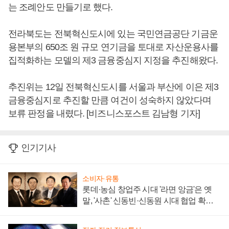
는 조례안도 만들기로 했다.
전라북도는 전북혁신도시에 있는 국민연금공단 기금운
용본부의 650조 원 규모 연기금을 토대로 자산운용사를
집적화하는 모델의 제3 금융중심지 지정을 추진해왔다.
추진위는 12일 전북혁신도시를 서울과 부산에 이은 제3
금융중심지로 추진할 만큼 여건이 성숙하지 않았다며
보류 판정을 내렸다. [비즈니스포스트 김남형 기자]
인기기사
소비자·유통
롯데·농심 창업주 시대 '라면 앙금'은 옛
말, '사촌' 신동빈·신동원 시대 협업 확대
일로