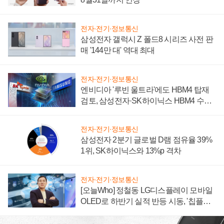
전자·전기·정보통신
삼성전자 갤럭시 Z 폴드8 시리즈 사전 판
매 '144만 대' 역대 최대
전자·전기·정보통신
엔비디아 '루빈 울트라'에도 HBM4 탑재
검토, 삼성전자·SK하이닉스 HBM4 수율
에 주도권 갈린다
전자·전기·정보통신
삼성전자 2분기 글로벌 D램 점유율 39%
1위, SK하이닉스와 13%p 격차
전자·전기·정보통신
[오늘Who] 정철동 LG디스플레이 모바일
OLED로 하반기 실적 반등 시동, '칩플레
이션'에 가격 인하 압박은 부담