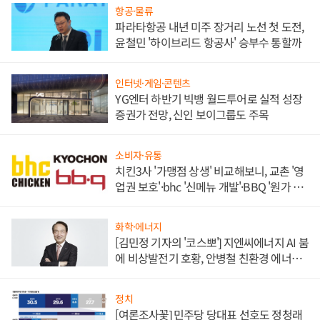
항공·물류
파라타항공 내년 미주 장거리 노선 첫 도전,
윤철민 '하이브리드 항공사' 승부수 통할까
인터넷·게임·콘텐츠
YG엔터 하반기 빅뱅 월드투어로 실적 성장
증권가 전망, 신인 보이그룹도 주목
소비자·유통
치킨3사 '가맹점 상생' 비교해보니, 교촌 '영
업권 보호'·bhc '신메뉴 개발'·BBQ '원가 부
담'
화학·에너지
[김민정 기자의 '코스뽀'] 지엔씨에너지 AI 붐
에 비상발전기 호황, 안병철 친환경 에너지
발전전문기업 향한다
정치
[여론조사꽃] 민주당 당대표 선호도 정청래