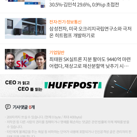
30.5%·김민석 29.6%, 0.9%p 초접전
전자·전기·정보통신
삼성전자, 미국 오크리지국립연구소와 극저
온 히트펌프 개발하기로
기업일반
최태원 SK실트론 지분 팔아도 9440억 마련
어렵다, 재상고로 재산분할액 낮추기 시도
하나
기사댓글
0
개
200자까지 쓰실 수 있습니다. (현재 0 byte / 최대 400byte)
저작권 등 다른 사람의 권리를 침해하거나 명예를 훼손하는 댓글은 관련 법률에 의해 제재를 받을
수 있습니다.
타인에게 불쾌감을 주는 욕설 등 비하하는 단어가 내용에 포함되거나 인신공격성 글은 관리자의 판
단에 의해 삭제 합니다.