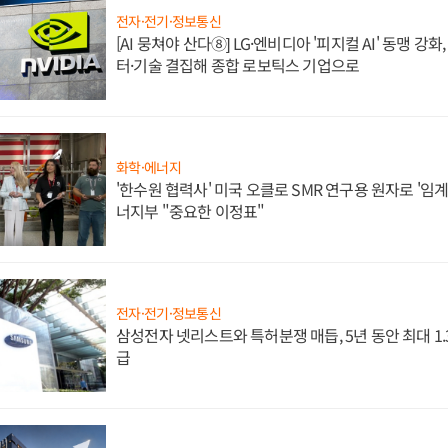
전자·전기·정보통신
[AI 뭉쳐야 산다⑧] LG·엔비디아 '피지컬 AI' 동맹 강
터·기술 결집해 종합 로보틱스 기업으로
화학·에너지
'한수원 협력사' 미국 오클로 SMR 연구용 원자로 '임계 
너지부 "중요한 이정표"
전자·전기·정보통신
삼성전자 넷리스트와 특허분쟁 매듭, 5년 동안 최대 1
급