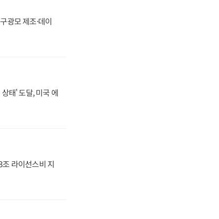
화, 구광모 제조·데이
상태' 도달, 미국 에
.3조 라이선스비 지