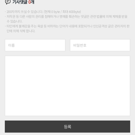
기사댓글
0
개
200자까지 쓰실 수 있습니다. (현재 0 byte / 최대 400byte)
저작권 등 다른 사람의 권리를 침해하거나 명예를 훼손하는 댓글은 관련 법률에 의해 제재를 받을
수 있습니다.
타인에게 불쾌감을 주는 욕설 등 비하하는 단어가 내용에 포함되거나 인신공격성 글은 관리자의 판
단에 의해 삭제 합니다.