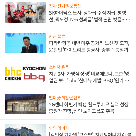
전자·전기·정보통신
SK하이닉스 노사 '성과급 주식 지급' 평행
선, 곽노정 'N% 성과급' 법적 논란 벗을지 주
목
항공·물류
파라타항공 내년 미주 장거리 노선 첫 도전,
윤철민 '하이브리드 항공사' 승부수 통할까
소비자·유통
치킨3사 '가맹점 상생' 비교해보니, 교촌 '영
업권 보호'·bhc '신메뉴 개발'·BBQ '원가 부
담'
인터넷·게임·콘텐츠
YG엔터 하반기 빅뱅 월드투어로 실적 성장
증권가 전망, 신인 보이그룹도 주목
화학·에너지
[김민정 기자의 '코스뽀'] 지엔씨에너지 AI 붐