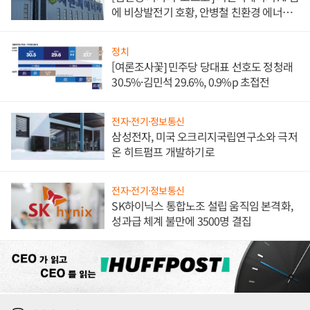
에 비상발전기 호황, 안병철 친환경 에너지
발전전문기업 향한다
정치
[여론조사꽃] 민주당 당대표 선호도 정청래
30.5%·김민석 29.6%, 0.9%p 초접전
전자·전기·정보통신
삼성전자, 미국 오크리지국립연구소와 극저
온 히트펌프 개발하기로
전자·전기·정보통신
SK하이닉스 통합노조 설립 움직임 본격화,
성과급 체계 불만에 3500명 결집