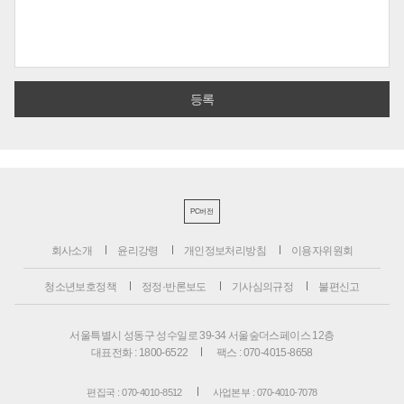
PC버전
회사소개
윤리강령
개인정보처리방침
이용자위원회
청소년보호정책
정정·반론보도
기사심의규정
불편신고
서울특별시 성동구 성수일로 39-34 서울숲더스페이스 12층
대표전화 : 1800-6522
팩스 : 070-4015-8658
편집국 : 070-4010-8512
사업본부 : 070-4010-7078