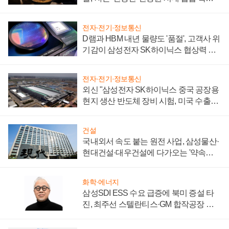
일로
전자·전기·정보통신
D램과 HBM 내년 물량도 '품절', 고객사 위
기감이 삼성전자 SK하이닉스 협상력 더
키워
전자·전기·정보통신
외신 "삼성전자 SK하이닉스 중국 공장용
현지 생산 반도체 장비 시험, 미국 수출통
제 대비"
건설
국내외서 속도 붙는 원전 사업, 삼성물산·
현대건설·대우건설에 다가오는 '약속의
시간'
화학·에너지
삼성SDI ESS 수요 급증에 북미 증설 타
진, 최주선 스텔란티스·GM 합작공장 건
설 재추진하나