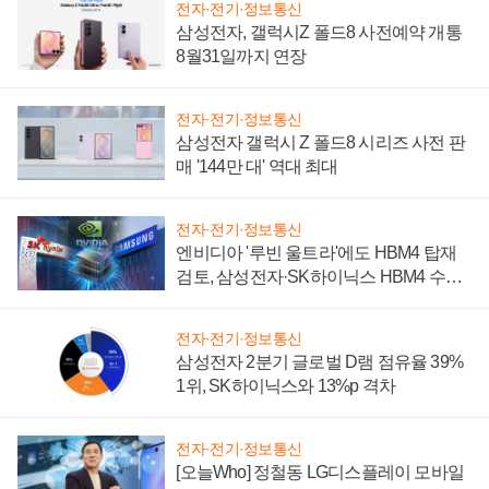
전자·전기·정보통신
삼성전자, 갤럭시Z 폴드8 사전예약 개통
8월31일까지 연장
전자·전기·정보통신
삼성전자 갤럭시 Z 폴드8 시리즈 사전 판
매 '144만 대' 역대 최대
전자·전기·정보통신
엔비디아 '루빈 울트라'에도 HBM4 탑재
검토, 삼성전자·SK하이닉스 HBM4 수율
에 주도권 갈린다
전자·전기·정보통신
삼성전자 2분기 글로벌 D램 점유율 39%
1위, SK하이닉스와 13%p 격차
전자·전기·정보통신
[오늘Who] 정철동 LG디스플레이 모바일