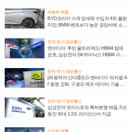
자동차·부품
BYD코리아 가격 앞세워 수입차 4위 올랐
지만, BMW·벤츠보다 높은 공임비에 소비
자 불만 폭발
전자·전기·정보통신
엔비디아 '루빈 울트라'에도 HBM4 탑재
검토, 삼성전자·SK하이닉스 HBM4 수율
에 주도권 갈린다
전자·전기·정보통신
[AI 뭉쳐야 산다⑧] LG·엔비디아 '피지컬 A
I' 동맹 강화, 구광모 제조·데이터·기술 결
집해 종합 로보틱스 기업으로
전자·전기·정보통신
삼성전자 넷리스트와 특허분쟁 매듭, 5년
동안 최대 1.3조 라이선스비 지급
소비자·유통