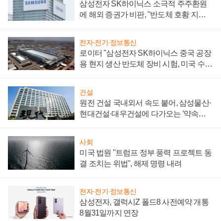
삼성전자 SK하이닉스 소극적 주주환원
에 해외 증권가 비판, "반도체 호황 지속
성 의문"
전자·전기·정보통신
로이터 "삼성전자 SK하이닉스 중국 공장
용 현지 생산 반도체 장비 시험, 미국 수출
통제 대비"
건설
원전 건설 국내외서 속도 붙어, 삼성물산·
현대건설·대우건설에 다가오는 '약속의
시간'
사회
미국 법원 "트럼프 정부 풍력 프로젝트 동
결 조치는 위법", 해제 명령 내려
전자·전기·정보통신
삼성전자, 갤럭시Z 폴드8 사전예약 개통
8월31일까지 연장