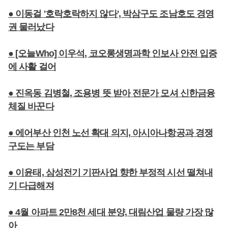
● 이동걸 '호락호락하지 않다', 박삼구도 조남호도 경영
권 물러났다
● [오늘Who] 이우석, 코오롱생명과학 인보사 안전 입증
에 사활 걸어
● 진옥동 김병철, 조용병 뜻 받아 전문가 모셔 신한금융
체질 바꾼다
● 에어부산 인천 노선 확대 의지, 아시아나항공과 경쟁
구도는 부담
● 이윤태, 삼성전기 기판사업 향한 부정적 시선 떨쳐내
기 다급해져
● 4월 아파트 2만8천 세대 분양, 대림산업 물량 가장 많
아