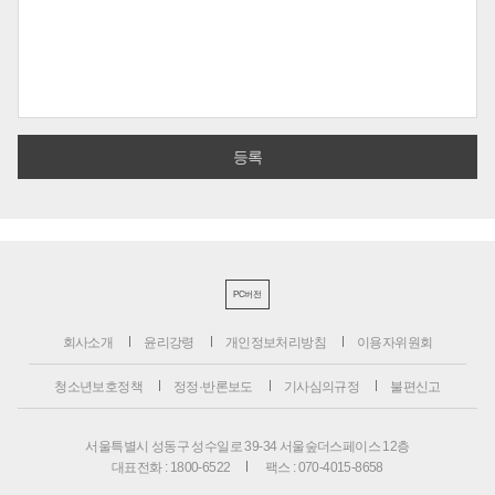
PC버전
회사소개
윤리강령
개인정보처리방침
이용자위원회
청소년보호정책
정정·반론보도
기사심의규정
불편신고
서울특별시 성동구 성수일로 39-34 서울숲더스페이스 12층
대표전화 : 1800-6522
팩스 : 070-4015-8658