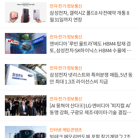
전자·전기·정보통신
삼성전자, 갤럭시Z 폴드8 사전예약 개통 8
월31일까지 연장
전자·전기·정보통신
엔비디아 '루빈 울트라'에도 HBM4 탑재 검
토, 삼성전자·SK하이닉스 HBM4 수율에 주
도권 갈린다
전자·전기·정보통신
삼성전자 넷리스트와 특허분쟁 매듭, 5년 동
안 최대 1.3조 라이선스비 지급
전자·전기·정보통신
[AI 뭉쳐야 산다⑧] LG·엔비디아 '피지컬 AI'
동맹 강화, 구광모 제조·데이터·기술 결집
해 종합 로보틱스 기업으로
인터넷·게임·콘텐츠
빅테크 메모리반도체 포함 장기계약 '2.7조