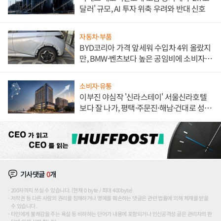
달러' 규모, AI 투자 위축 우려와 반대 신호
자동차·부품
BYD코리아 가격 앞세워 수입차 4위 올랐지
만, BMW·벤츠보다 높은 공임비에 소비자
불만 폭발
소비자·유통
이부진 야심작 '신라스테이' 서울신라호텔
보다 잘 나가, 평택·주문진·해남·건대로 성
장판 더 넓힌다
기사댓글
0
개
200자까지 쓰실 수 있습니다. (현재 0 byte / 최대 400byte)
저작권 등 다른 사람의 권리를 침해하거나 명예를 훼손하는 댓글은 관련 법률에 의해 제재를 받을
수 있습니다.
타인에게 불쾌감을 주는 욕설 등 비하하는 단어가 내용에 포함되거나 인신공격성 글은 관리자의 판