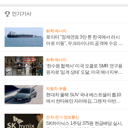
인기기사
화학·에너지
로이터 "정제연료 3만 톤 한국에서 러시
아로 이동", 우크라이나의 공격에 수요 늘
어
화학·에너지
'한수원 협력사' 미국 오클로 SMR 연구용
원자로 '임계 상태' 도달, 미국 에너지부
"중요한 이정표"
자동차·부품
현대차 올해 SUV 국내 베스트셀러 톱10
에서 싼타페만 자리매김, 그랜저·아반떼
'세단 쌍끌이'로 내수 방어
전자·전기·정보통신
SK하이닉스 1주당 375원 현금배당 실시,