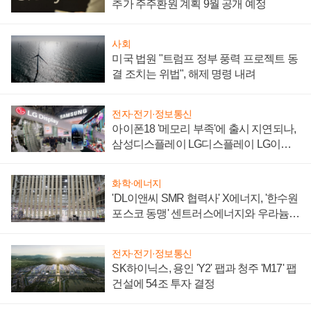
추가 주주환원 계획 9월 공개 예정
사회
미국 법원 "트럼프 정부 풍력 프로젝트 동
결 조치는 위법", 해제 명령 내려
전자·전기·정보통신
아이폰18 '메모리 부족'에 출시 지연되나,
삼성디스플레이 LG디스플레이 LG이노
텍 '탈애플' 수익 다각화 속도
화학·에너지
'DL이앤씨 SMR 협력사' X에너지, '한수원
포스코 동맹' 센트러스에너지와 우라늄
계약 체결
전자·전기·정보통신
SK하이닉스, 용인 'Y2' 팹과 청주 'M17' 팹
건설에 54조 투자 결정