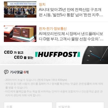
정치
AI시대 맞아 25년 만에 전력산업 구조개
편 시동, '발전5사 통합' 넘어 '한전 지주사'
재편론도
전자·전기·정보통신
AI 메모리반도체 시장에서 낸드플래시보
다 D램 부각, 고객사 물량 선점 수요의 '우
선순위'
기사댓글
0
개
200자까지 쓰실 수 있습니다. (현재 0 byte / 최대 400byte)
저작권 등 다른 사람의 권리를 침해하거나 명예를 훼손하는 댓글은 관련 법률에 의해 제재
를 받을 수 있습니다.
타인에게 불쾌감을 주는 욕설 등 비하하는 단어가 내용에 포함되거나 인신공격성 글은 관
리자의 판단에 의해 삭제 합니다.