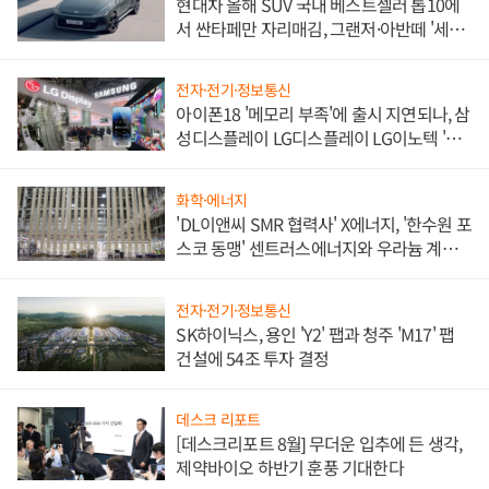
현대차 올해 SUV 국내 베스트셀러 톱10에
서 싼타페만 자리매김, 그랜저·아반떼 '세단
쌍끌이'로 내수 방어
전자·전기·정보통신
아이폰18 '메모리 부족'에 출시 지연되나, 삼
성디스플레이 LG디스플레이 LG이노텍 '탈
애플' 수익 다각화 속도
화학·에너지
'DL이앤씨 SMR 협력사' X에너지, '한수원 포
스코 동맹' 센트러스에너지와 우라늄 계약
체결
전자·전기·정보통신
SK하이닉스, 용인 'Y2' 팹과 청주 'M17' 팹
건설에 54조 투자 결정
데스크 리포트
[데스크리포트 8월] 무더운 입추에 든 생각,
제약바이오 하반기 훈풍 기대한다