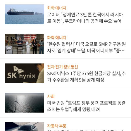
화학·에너지
로이터 "정제연료 3만 톤 한국에서 러시아
로 이동", 우크라이나의 공격에 수요 늘어
화학·에너지
'한수원 협력사' 미국 오클로 SMR 연구용 원
자로 '임계 상태' 도달, 미국 에너지부 "중요
한 이정표"
전자·전기·정보통신
SK하이닉스 1주당 375원 현금배당 실시, 추
가 주주환원 계획 9월 공개 예정
사회
미국 법원 "트럼프 정부 풍력 프로젝트 동결
조치는 위법", 해제 명령 내려
자동차·부품