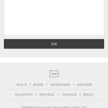
PC버전
회사소개
윤리강령
개인정보처리방침
이용자위원회
청소년보호정책
정정·반론보도
기사심의규정
불편신고
서울특별시 성동구 성수일로 39-34 서울숲더스페이스 12층