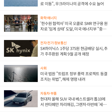
로 이동", 우크라이나의 공격에 수요 늘어
화학·에너지
'한수원 협력사' 미국 오클로 SMR 연구용 원
자로 '임계 상태' 도달, 미국 에너지부 "중요
한 이정표"
전자·전기·정보통신
SK하이닉스 1주당 375원 현금배당 실시, 추
가 주주환원 계획 9월 공개 예정
사회
미국 법원 "트럼프 정부 풍력 프로젝트 동결
조치는 위법", 해제 명령 내려
자동차·부품
현대차 올해 SUV 국내 베스트셀러 톱10에
서 싼타페만 자리매김, 그랜저·아반떼 '세단
쌍끌이'로 내수 방어