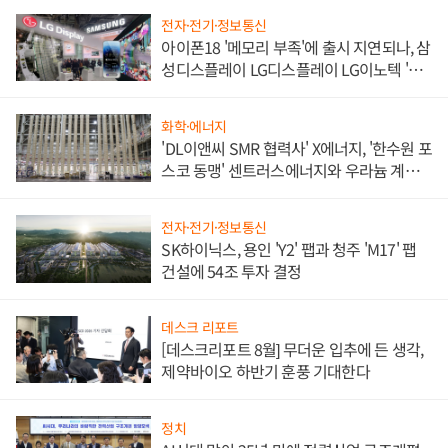
전자·전기·정보통신
아이폰18 '메모리 부족'에 출시 지연되나, 삼
성디스플레이 LG디스플레이 LG이노텍 '탈
애플' 수익 다각화 속도
화학·에너지
'DL이앤씨 SMR 협력사' X에너지, '한수원 포
스코 동맹' 센트러스에너지와 우라늄 계약
체결
전자·전기·정보통신
SK하이닉스, 용인 'Y2' 팹과 청주 'M17' 팹
건설에 54조 투자 결정
데스크 리포트
[데스크리포트 8월] 무더운 입추에 든 생각,
제약바이오 하반기 훈풍 기대한다
정치