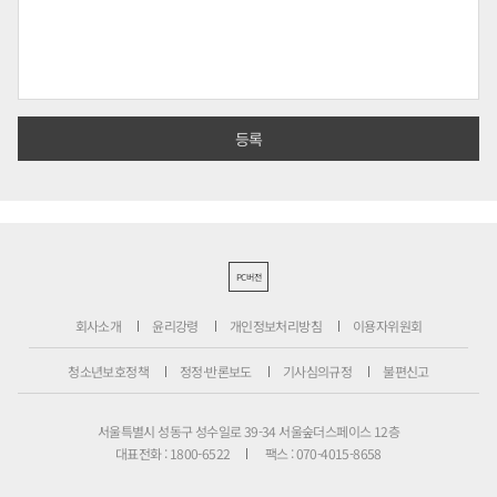
PC버전
회사소개
윤리강령
개인정보처리방침
이용자위원회
청소년보호정책
정정·반론보도
기사심의규정
불편신고
서울특별시 성동구 성수일로 39-34 서울숲더스페이스 12층
대표전화 : 1800-6522
팩스 : 070-4015-8658