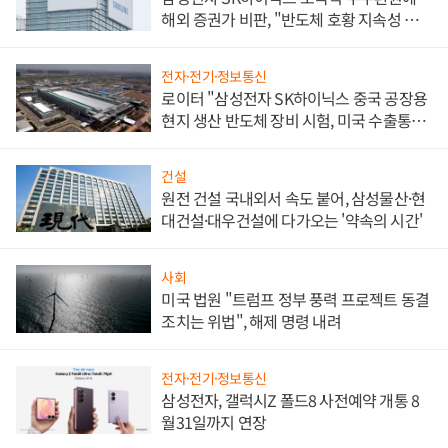
해외 증권가 비판, "반도체 호황 지속성 의
문"
전자·전기·정보통신
로이터 "삼성전자 SK하이닉스 중국 공장용
현지 생산 반도체 장비 시험, 미국 수출통제
대비"
건설
원전 건설 국내외서 속도 붙어, 삼성물산·현
대건설·대우건설에 다가오는 '약속의 시간'
사회
미국 법원 "트럼프 정부 풍력 프로젝트 동결
조치는 위법", 해제 명령 내려
전자·전기·정보통신
삼성전자, 갤럭시Z 폴드8 사전예약 개통 8
월31일까지 연장