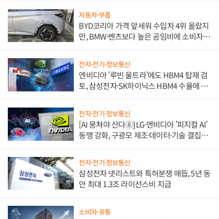
자동차·부품
BYD코리아 가격 앞세워 수입차 4위 올랐지
만, BMW·벤츠보다 높은 공임비에 소비자
불만 폭발
전자·전기·정보통신
엔비디아 '루빈 울트라'에도 HBM4 탑재 검
토, 삼성전자·SK하이닉스 HBM4 수율에 주
도권 갈린다
전자·전기·정보통신
[AI 뭉쳐야 산다⑧] LG·엔비디아 '피지컬 AI'
동맹 강화, 구광모 제조·데이터·기술 결집
해 종합 로보틱스 기업으로
전자·전기·정보통신
삼성전자 넷리스트와 특허분쟁 매듭, 5년 동
안 최대 1.3조 라이선스비 지급
소비자·유통