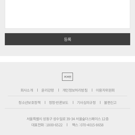
PC버전
회사소개
윤리강령
개인정보처리방침
이용자위원회
청소년보호정책
정정·반론보도
기사심의규정
불편신고
서울특별시 성동구 성수일로 39-34 서울숲더스페이스 12층
대표전화 : 1800-6522
팩스 : 070-4015-8658