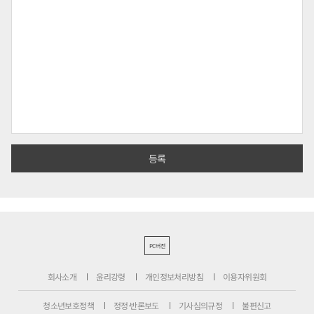
PC버전
회사소개
윤리강령
개인정보처리방침
이용자위원회
청소년보호정책
정정·반론보도
기사심의규정
불편신고