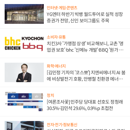
인터넷·게임·콘텐츠
YG엔터 하반기 빅뱅 월드투어로 실적 성장
증권가 전망, 신인 보이그룹도 주목
소비자·유통
치킨3사 '가맹점 상생' 비교해보니, 교촌 '영
업권 보호'·bhc '신메뉴 개발'·BBQ '원가 부
담'
화학·에너지
[김민정 기자의 '코스뽀'] 지엔씨에너지 AI 붐
에 비상발전기 호황, 안병철 친환경 에너지
발전전문기업 향한다
정치
[여론조사꽃] 민주당 당대표 선호도 정청래
30.5%·김민석 29.6%, 0.9%p 초접전
전자·전기·정보통신