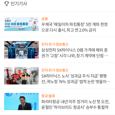
인기기사
금융
우체국 '매일이자 파킹통장' 5만 계좌 한정
으로 다시 출시, 최고 연 2.0% 금리
전자·전기·정보통신
삼성전자 SK하이닉스 D램 가격에 해외 증
권가 '고점' 시각 나와, 장기 계약에 단점 부
각
전자·전기·정보통신
SK하이닉스 노사 '성과급 주식 지급' 평행
선, 곽노정 'N% 성과급' 법적 논란 벗을지 주
목
항공·물류
파라타항공 내년 미주 장거리 노선 첫 도전,
윤철민 '하이브리드 항공사' 승부수 통할까