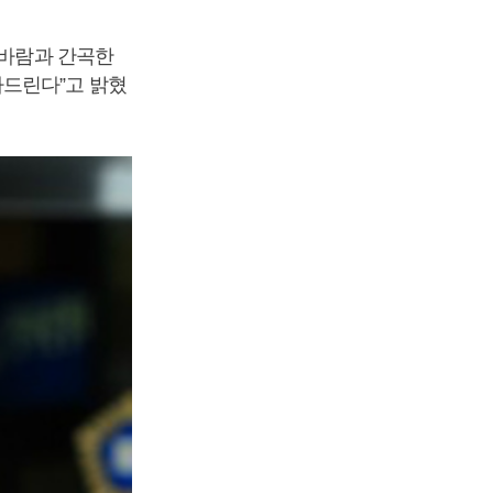
 바람과 간곡한
사드린다”고 밝혔