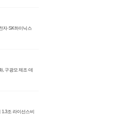
성전자·SK하이닉스
강화, 구광모 제조·데
 1.3조 라이선스비