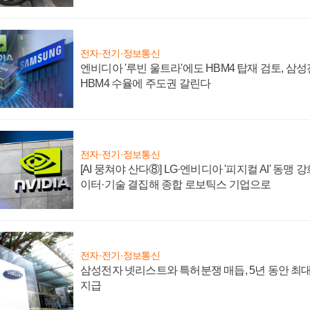
전자·전기·정보통신
엔비디아 '루빈 울트라'에도 HBM4 탑재 검토, 삼
HBM4 수율에 주도권 갈린다
전자·전기·정보통신
[AI 뭉쳐야 산다⑧] LG·엔비디아 '피지컬 AI' 동맹 
이터·기술 결집해 종합 로보틱스 기업으로
전자·전기·정보통신
삼성전자 넷리스트와 특허분쟁 매듭, 5년 동안 최대
지급