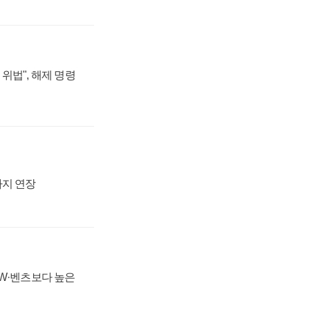
위법", 해제 명령
까지 연장
MW·벤츠보다 높은