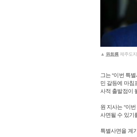
▲
원희룡
제주도지
그는 “이번 특
민 갈등에 마침
사적 출발점이 될
원 지사는 “이
사면될 수 있기
특별사면을 계기