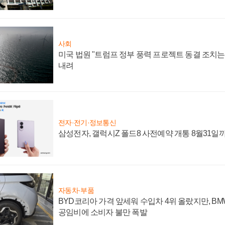
사회
미국 법원 "트럼프 정부 풍력 프로젝트 동결 조치는 
내려
전자·전기·정보통신
삼성전자, 갤럭시Z 폴드8 사전예약 개통 8월31일
자동차·부품
BYD코리아 가격 앞세워 수입차 4위 올랐지만, B
공임비에 소비자 불만 폭발