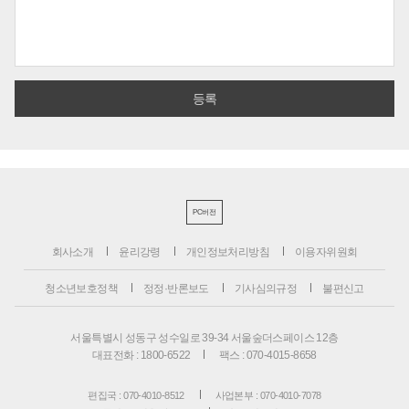
PC버전
회사소개
윤리강령
개인정보처리방침
이용자위원회
청소년보호정책
정정·반론보도
기사심의규정
불편신고
서울특별시 성동구 성수일로 39-34 서울숲더스페이스 12층
대표전화 : 1800-6522
팩스 : 070-4015-8658
편집국 : 070-4010-8512
사업본부 : 070-4010-7078