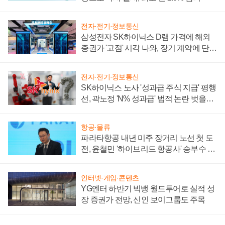
전자·전기·정보통신
삼성전자 SK하이닉스 D램 가격에 해외
증권가 '고점' 시각 나와, 장기 계약에 단점
부각
전자·전기·정보통신
SK하이닉스 노사 '성과급 주식 지급' 평행
선, 곽노정 'N% 성과급' 법적 논란 벗을지
주목
항공·물류
파라타항공 내년 미주 장거리 노선 첫 도
전, 윤철민 '하이브리드 항공사' 승부수 통
할까
인터넷·게임·콘텐츠
YG엔터 하반기 빅뱅 월드투어로 실적 성
장 증권가 전망, 신인 보이그룹도 주목