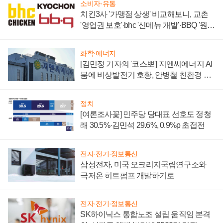
소비자·유통
치킨3사 '가맹점 상생' 비교해보니, 교촌
'영업권 보호'·bhc '신메뉴 개발'·BBQ '원가
부담'
화학·에너지
[김민정 기자의 '코스뽀'] 지엔씨에너지 AI
붐에 비상발전기 호황, 안병철 친환경 에
너지 발전전문기업 향한다
정치
[여론조사꽃] 민주당 당대표 선호도 정청
래 30.5%·김민석 29.6%, 0.9%p 초접전
전자·전기·정보통신
삼성전자, 미국 오크리지국립연구소와
극저온 히트펌프 개발하기로
전자·전기·정보통신
SK하이닉스 통합노조 설립 움직임 본격