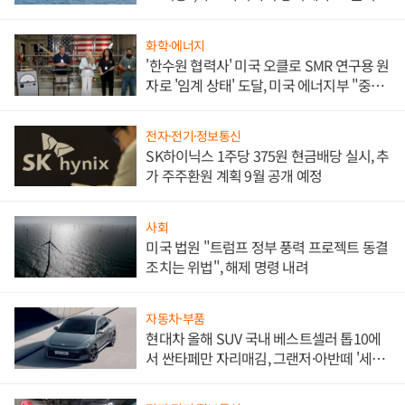
화학·에너지
'한수원 협력사' 미국 오클로 SMR 연구용 원
자로 '임계 상태' 도달, 미국 에너지부 "중요
한 이정표"
전자·전기·정보통신
SK하이닉스 1주당 375원 현금배당 실시, 추
가 주주환원 계획 9월 공개 예정
사회
미국 법원 "트럼프 정부 풍력 프로젝트 동결
조치는 위법", 해제 명령 내려
자동차·부품
현대차 올해 SUV 국내 베스트셀러 톱10에
서 싼타페만 자리매김, 그랜저·아반떼 '세단
쌍끌이'로 내수 방어