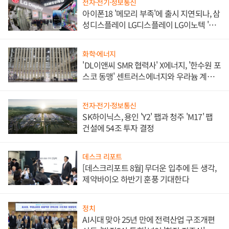
전자·전기·정보통신
아이폰18 '메모리 부족'에 출시 지연되나, 삼
성디스플레이 LG디스플레이 LG이노텍 '탈
애플' 수익 다각화 속도
화학·에너지
'DL이앤씨 SMR 협력사' X에너지, '한수원 포
스코 동맹' 센트러스에너지와 우라늄 계약
체결
전자·전기·정보통신
SK하이닉스, 용인 'Y2' 팹과 청주 'M17' 팹
건설에 54조 투자 결정
데스크 리포트
[데스크리포트 8월] 무더운 입추에 든 생각,
제약바이오 하반기 훈풍 기대한다
정치
AI시대 맞아 25년 만에 전력산업 구조개편