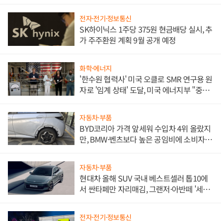
전자·전기·정보통신
SK하이닉스 1주당 375원 현금배당 실시, 추
가 주주환원 계획 9월 공개 예정
화학·에너지
'한수원 협력사' 미국 오클로 SMR 연구용 원
자로 '임계 상태' 도달, 미국 에너지부 "중요
한 이정표"
자동차·부품
BYD코리아 가격 앞세워 수입차 4위 올랐지
만, BMW·벤츠보다 높은 공임비에 소비자
불만 폭발
자동차·부품
현대차 올해 SUV 국내 베스트셀러 톱10에
서 싼타페만 자리매김, 그랜저·아반떼 '세단
쌍끌이'로 내수 방어
전자·전기·정보통신