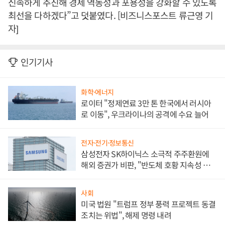
신속하게 추진해 경제 역동성과 포용성을 강화할 수 있도록
최선을 다하겠다”고 덧붙였다. [비즈니스포스트 류근영 기
자]
인기기사
화학·에너지
로이터 "정제연료 3만 톤 한국에서 러시아
로 이동", 우크라이나의 공격에 수요 늘어
전자·전기·정보통신
삼성전자 SK하이닉스 소극적 주주환원에
해외 증권가 비판, "반도체 호황 지속성 의
문"
사회
미국 법원 "트럼프 정부 풍력 프로젝트 동결
조치는 위법", 해제 명령 내려