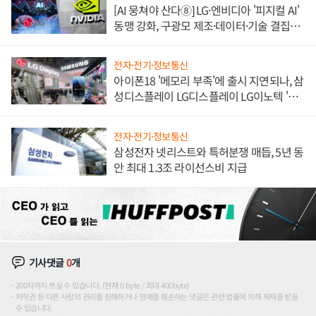
[AI 뭉쳐야 산다⑧] LG·엔비디아 '피지컬 AI'
동맹 강화, 구광모 제조·데이터·기술 결집
해 종합 로보틱스 기업으로
전자·전기·정보통신
아이폰18 '메모리 부족'에 출시 지연되나, 삼
성디스플레이 LG디스플레이 LG이노텍 '탈
애플' 수익 다각화 속도
전자·전기·정보통신
삼성전자 넷리스트와 특허분쟁 매듭, 5년 동
안 최대 1.3조 라이선스비 지급
기사댓글
0
개
200자까지 쓰실 수 있습니다. (현재 0 byte / 최대 400byte)
저작권 등 다른 사람의 권리를 침해하거나 명예를 훼손하는 댓글은 관련 법률에 의해 제재를 받을
수 있습니다.