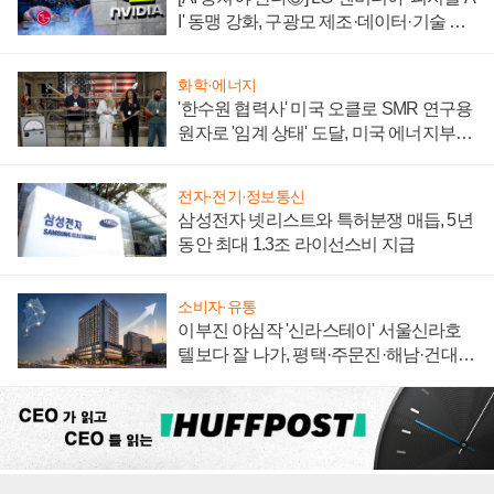
I' 동맹 강화, 구광모 제조·데이터·기술 결
집해 종합 로보틱스 기업으로
화학·에너지
'한수원 협력사' 미국 오클로 SMR 연구용
원자로 '임계 상태' 도달, 미국 에너지부
"중요한 이정표"
전자·전기·정보통신
삼성전자 넷리스트와 특허분쟁 매듭, 5년
동안 최대 1.3조 라이선스비 지급
소비자·유통
이부진 야심작 '신라스테이' 서울신라호
텔보다 잘 나가, 평택·주문진·해남·건대로
성장판 더 넓힌다