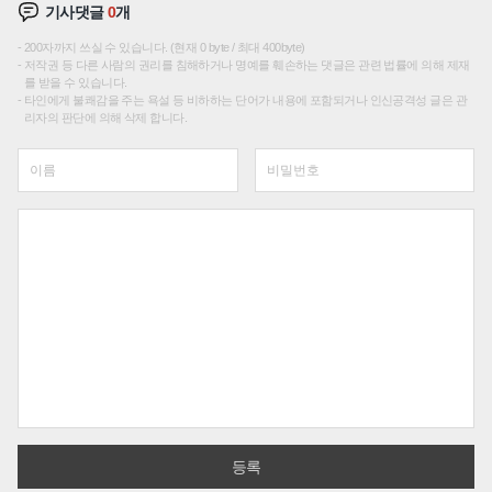
기사댓글
0
개
200자까지 쓰실 수 있습니다. (현재 0 byte / 최대 400byte)
저작권 등 다른 사람의 권리를 침해하거나 명예를 훼손하는 댓글은 관련 법률에 의해 제재
를 받을 수 있습니다.
타인에게 불쾌감을 주는 욕설 등 비하하는 단어가 내용에 포함되거나 인신공격성 글은 관
리자의 판단에 의해 삭제 합니다.