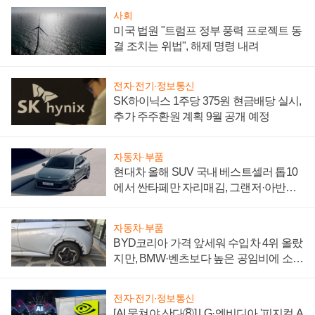
사회
미국 법원 "트럼프 정부 풍력 프로젝트 동
결 조치는 위법", 해제 명령 내려
전자·전기·정보통신
SK하이닉스 1주당 375원 현금배당 실시,
추가 주주환원 계획 9월 공개 예정
자동차·부품
현대차 올해 SUV 국내 베스트셀러 톱10
에서 싼타페만 자리매김, 그랜저·아반떼
'세단 쌍끌이'로 내수 방어
자동차·부품
BYD코리아 가격 앞세워 수입차 4위 올랐
지만, BMW·벤츠보다 높은 공임비에 소비
자 불만 폭발
전자·전기·정보통신
[AI 뭉쳐야 산다⑧] LG·엔비디아 '피지컬 A