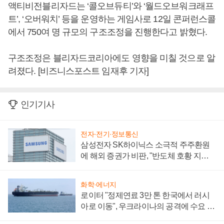
액티비전블리자드는 ‘콜오브듀티’와 ‘월드오브워크래프
트’, ‘오버워치’ 등을 운영하는 게임사로 12일 콘퍼런스콜
에서 750여 명 규모의 구조조정을 진행한다고 밝혔다.
구조조정은 블리자드코리아에도 영향을 미칠 것으로 알
려졌다. [비즈니스포스트 임재후 기자]
인기기사
전자·전기·정보통신
삼성전자 SK하이닉스 소극적 주주환원
에 해외 증권가 비판, "반도체 호황 지속
성 의문"
화학·에너지
로이터 "정제연료 3만 톤 한국에서 러시
아로 이동", 우크라이나의 공격에 수요 늘
어