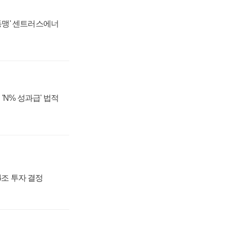
 동맹' 센트러스에너
'N% 성과급' 법적
54조 투자 결정