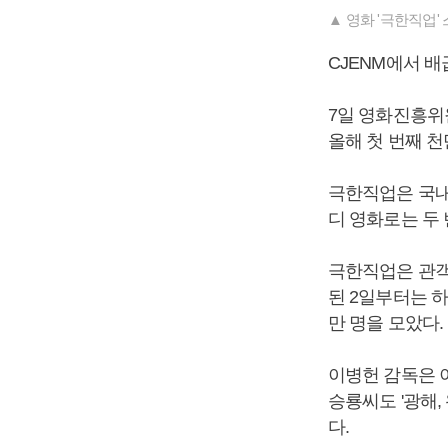
▲ 영화 '극한직업' 
CJENM에서 배
7일 영화진흥위
올해 첫 번째 
극한직업은 국내
디 영화로는 두 
극한직업은 관객을
된 2일부터는 하
만 명을 모았다.
이병헌 감독은 이
승룡씨도 '광해, 
다.