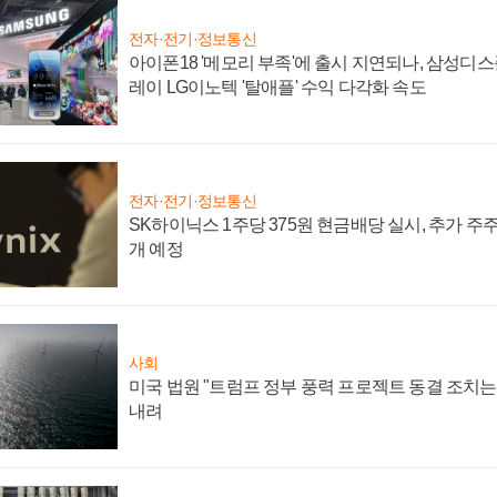
전자·전기·정보통신
아이폰18 '메모리 부족'에 출시 지연되나, 삼성디
레이 LG이노텍 '탈애플' 수익 다각화 속도
전자·전기·정보통신
SK하이닉스 1주당 375원 현금배당 실시, 추가 주
개 예정
사회
미국 법원 "트럼프 정부 풍력 프로젝트 동결 조치는 
내려