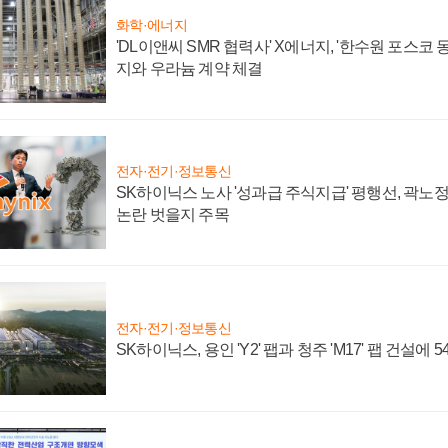
화학·에너지
'DL이앤씨 SMR 협력사' X에너지, '한수원 포스코
지와 우라늄 계약 체결
전자·전기·정보통신
SK하이닉스 노사 '성과급 주식지급' 평행선, 곽노정 
논란 벗을지 주목
전자·전기·정보통신
SK하이닉스, 용인 'Y2' 팹과 청주 'M17' 팹 건설에 