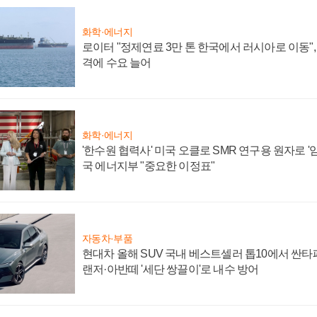
화학·에너지
로이터 "정제연료 3만 톤 한국에서 러시아로 이동"
격에 수요 늘어
화학·에너지
'한수원 협력사' 미국 오클로 SMR 연구용 원자로 '임
국 에너지부 "중요한 이정표"
자동차·부품
현대차 올해 SUV 국내 베스트셀러 톱10에서 싼타
랜저·아반떼 '세단 쌍끌이'로 내수 방어