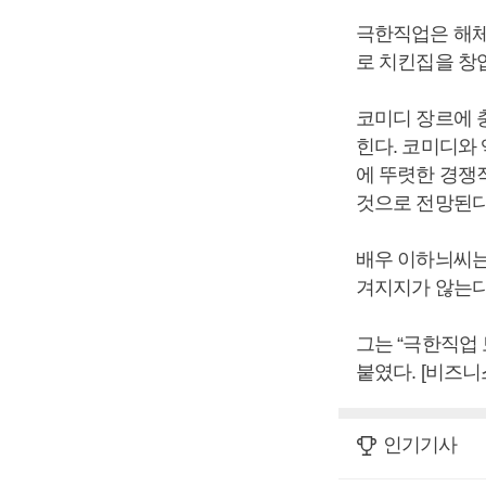
극한직업은 해체
로 치킨집을 창
코미디 장르에 
힌다. 코미디와 
에 뚜렷한 경쟁
것으로 전망된
배우 이하늬씨는
겨지지가 않는다
그는 “극한직업 
붙였다. [비즈
인기기사