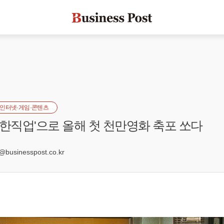
인터넷·게임·콘텐츠
'극한직업'으로 올해 첫 천만영화 축포 쏘다
businesspost.co.kr