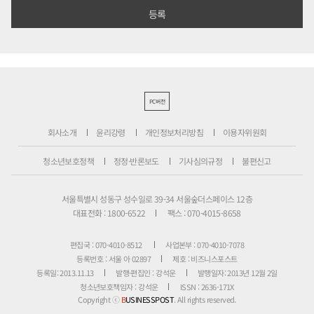
PC버전
회사소개
윤리강령
개인정보처리방침
이용자위원회
청소년보호정책
정정·반론보도
기사심의규정
불편신고
서울특별시 성동구 성수일로 39-34 서울숲더스페이스 12층
대표전화 : 1800-6522
팩스 : 070-4015-8658
편집국 : 070-4010-8512
사업본부 : 070-4010-7078
등록번호 : 서울 아 02897
제호 : 비즈니스포스트
등록일: 2013.11.13
발행·편집인 : 강석운
발행일자: 2013년 12월 2일
청소년보호책임자 : 강석운
ISSN : 2636-171X
Copyright ⓒ
B
USINESSPOST
. All rights reserved.