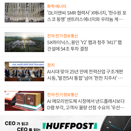
화학·에너지
'DL이앤씨 SMR 협력사' X에너지, '한수원 포
스코 동맹' 센트러스에너지와 우라늄 계약
체결
전자·전기·정보통신
SK하이닉스, 용인 'Y2' 팹과 청주 'M17' 팹
건설에 54조 투자 결정
정치
AI시대 맞아 25년 만에 전력산업 구조개편
시동, '발전5사 통합' 넘어 '한전 지주사' 재편
론도
전자·전기·정보통신
AI 메모리반도체 시장에서 낸드플래시보다
D램 부각, 고객사 물량 선점 수요의 '우선순
위'