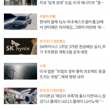
자로 '임계 상태' 도달, 미국 에너지부 "중요
한 이정표"
자동차·부품
현대차 올해 SUV 국내 베스트셀러 톱10에
서 싼타페만 자리매김, 그랜저·아반떼 '세단
쌍끌이'로 내수 방어
전자·전기·정보통신
SK하이닉스 1주당 375원 현금배당 실시, 추
가 주주환원 계획 9월 공개 예정
사회
미국 법원 "트럼프 정부 풍력 프로젝트 동결
조치는 위법", 해제 명령 내려
전자·전기·정보통신
아이폰18 '메모리 부족'에 출시 지연되나, 삼
성디스플레이 LG디스플레이 LG이노텍 '탈
애플' 수익 다각화 속도