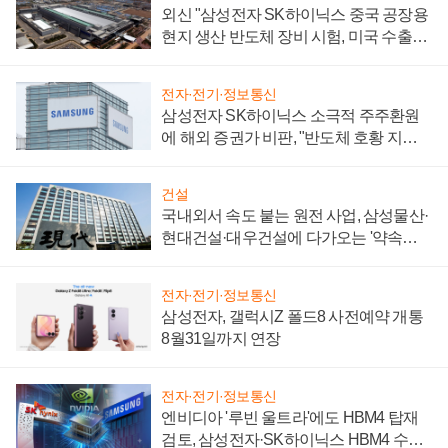
외신 "삼성전자 SK하이닉스 중국 공장용
현지 생산 반도체 장비 시험, 미국 수출통
제 대비"
전자·전기·정보통신
삼성전자 SK하이닉스 소극적 주주환원
에 해외 증권가 비판, "반도체 호황 지속
성 의문"
건설
국내외서 속도 붙는 원전 사업, 삼성물산·
현대건설·대우건설에 다가오는 '약속의
시간'
전자·전기·정보통신
삼성전자, 갤럭시Z 폴드8 사전예약 개통
8월31일까지 연장
전자·전기·정보통신
엔비디아 '루빈 울트라'에도 HBM4 탑재
검토, 삼성전자·SK하이닉스 HBM4 수율