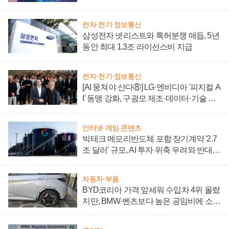
에 주도권 갈린다
전자·전기·정보통신
삼성전자 넷리스트와 특허분쟁 매듭, 5년
동안 최대 1.3조 라이선스비 지급
전자·전기·정보통신
[AI 뭉쳐야 산다⑧] LG·엔비디아 '피지컬 A
I' 동맹 강화, 구광모 제조·데이터·기술 결
집해 종합 로보틱스 기업으로
인터넷·게임·콘텐츠
빅테크 메모리반도체 포함 장기계약 '2.7
조 달러' 규모, AI 투자 위축 우려와 반대
신호
자동차·부품
BYD코리아 가격 앞세워 수입차 4위 올랐
지만, BMW·벤츠보다 높은 공임비에 소비
자 불만 폭발