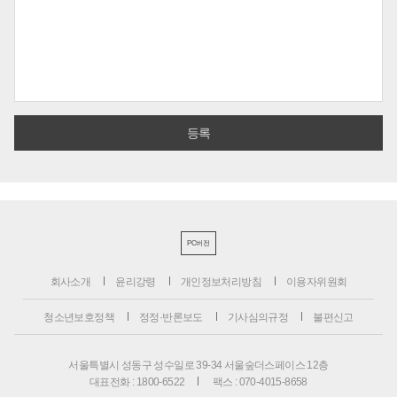
PC버전
회사소개
윤리강령
개인정보처리방침
이용자위원회
청소년보호정책
정정·반론보도
기사심의규정
불편신고
서울특별시 성동구 성수일로 39-34 서울숲더스페이스 12층
대표전화 : 1800-6522
팩스 : 070-4015-8658