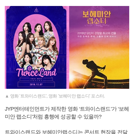
▲ 영화 '트와이스랜드', 영화 '보헤미안 랩소디' 포스터.
JYP엔터테인먼트가 제작한 영화 ‘트와이스랜드’가 ‘보헤
미안 랩소디’처럼 흥행에 성공할 수 있을까?
트와이스랜드와 보헤미안랩소디는 콘서트 현장을 전달