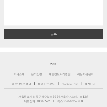
PC버전
회사소개
윤리강령
개인정보처리방침
이용자위원회
청소년보호정책
정정·반론보도
기사심의규정
불편신고
서울특별시 성동구 성수일로 39-34 서울숲더스페이스 12층
대표전화 : 1800-6522
팩스 : 070-4015-8658