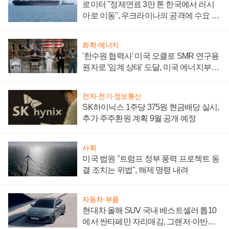
로이터 "정제연료 3만 톤 한국에서 러시
아로 이동", 우크라이나의 공격에 수요 늘
어
화학·에너지
'한수원 협력사' 미국 오클로 SMR 연구용
원자로 '임계 상태' 도달, 미국 에너지부
"중요한 이정표"
전자·전기·정보통신
SK하이닉스 1주당 375원 현금배당 실시,
추가 주주환원 계획 9월 공개 예정
사회
미국 법원 "트럼프 정부 풍력 프로젝트 동
결 조치는 위법", 해제 명령 내려
자동차·부품
현대차 올해 SUV 국내 베스트셀러 톱10
에서 싼타페만 자리매김, 그랜저·아반떼