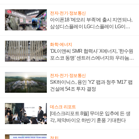
'세단 쌍끌이'로 내수 방어
전자·전기·정보통신
아이폰18 '메모리 부족'에 출시 지연되나,
삼성디스플레이 LG디스플레이 LG이노
텍 '탈애플' 수익 다각화 속도
화학·에너지
'DL이앤씨 SMR 협력사' X에너지, '한수원
포스코 동맹' 센트러스에너지와 우라늄
계약 체결
전자·전기·정보통신
SK하이닉스, 용인 'Y2' 팹과 청주 'M17' 팹
건설에 54조 투자 결정
데스크 리포트
[데스크리포트 8월] 무더운 입추에 든 생
각, 제약바이오 하반기 훈풍 기대한다
정치