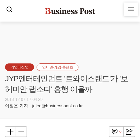
기업과산업
인터넷·게임·콘텐츠
JYP엔터테인먼트 '트와이스랜드'가 '보
헤미안 랩소디' 흥행 이을까
2018-12-07 17:04:29
이정은 기자 - jelee@businesspost.co.kr
0