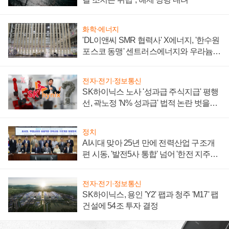
화학·에너지
'DL이앤씨 SMR 협력사' X에너지, '한수원
포스코 동맹' 센트러스에너지와 우라늄
계약 체결
전자·전기·정보통신
SK하이닉스 노사 '성과급 주식지급' 평행
선, 곽노정 'N% 성과급' 법적 논란 벗을지
주목
정치
AI시대 맞아 25년 만에 전력산업 구조개
편 시동, '발전5사 통합' 넘어 '한전 지주사'
재편론도
전자·전기·정보통신
SK하이닉스, 용인 'Y2' 팹과 청주 'M17' 팹
건설에 54조 투자 결정