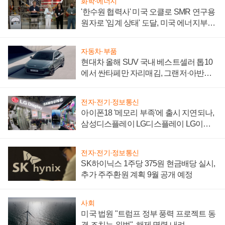
화학·에너지
'한수원 협력사' 미국 오클로 SMR 연구용
원자로 '임계 상태' 도달, 미국 에너지부
"중요한 이정표"
자동차·부품
현대차 올해 SUV 국내 베스트셀러 톱10
에서 싼타페만 자리매김, 그랜저·아반떼
'세단 쌍끌이'로 내수 방어
전자·전기·정보통신
아이폰18 '메모리 부족'에 출시 지연되나,
삼성디스플레이 LG디스플레이 LG이노
텍 '탈애플' 수익 다각화 속도
전자·전기·정보통신
SK하이닉스 1주당 375원 현금배당 실시,
추가 주주환원 계획 9월 공개 예정
사회
미국 법원 "트럼프 정부 풍력 프로젝트 동
결 조치는 위법", 해제 명령 내려