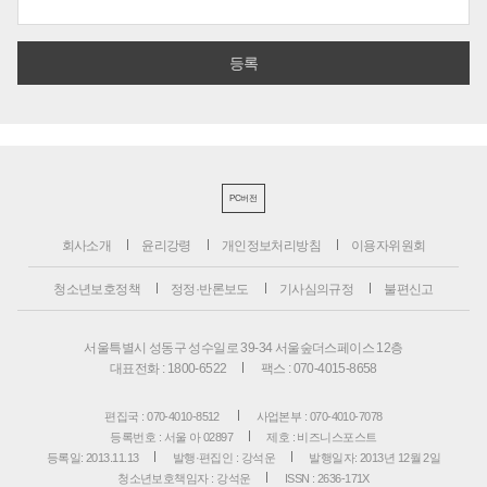
PC버전
회사소개
윤리강령
개인정보처리방침
이용자위원회
청소년보호정책
정정·반론보도
기사심의규정
불편신고
서울특별시 성동구 성수일로 39-34 서울숲더스페이스 12층
대표전화 : 1800-6522
팩스 : 070-4015-8658
편집국 : 070-4010-8512
사업본부 : 070-4010-7078
등록번호 : 서울 아 02897
제호 : 비즈니스포스트
등록일: 2013.11.13
발행·편집인 : 강석운
발행일자: 2013년 12월 2일
청소년보호책임자 : 강석운
ISSN : 2636-171X