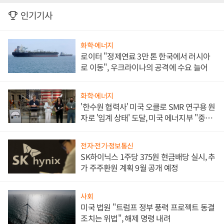
인기기사
화학·에너지
로이터 "정제연료 3만 톤 한국에서 러시아
로 이동", 우크라이나의 공격에 수요 늘어
화학·에너지
'한수원 협력사' 미국 오클로 SMR 연구용 원
자로 '임계 상태' 도달, 미국 에너지부 "중요
한 이정표"
전자·전기·정보통신
SK하이닉스 1주당 375원 현금배당 실시, 추
가 주주환원 계획 9월 공개 예정
사회
미국 법원 "트럼프 정부 풍력 프로젝트 동결
조치는 위법", 해제 명령 내려