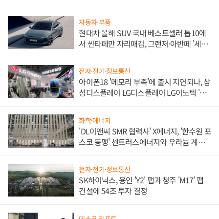
자동차·부품
현대차 올해 SUV 국내 베스트셀러 톱10에
서 싼타페만 자리매김, 그랜저·아반떼 '세단
쌍끌이'로 내수 방어
전자·전기·정보통신
아이폰18 '메모리 부족'에 출시 지연되나, 삼
성디스플레이 LG디스플레이 LG이노텍 '탈
애플' 수익 다각화 속도
화학·에너지
'DL이앤씨 SMR 협력사' X에너지, '한수원 포
스코 동맹' 센트러스에너지와 우라늄 계약
체결
전자·전기·정보통신
SK하이닉스, 용인 'Y2' 팹과 청주 'M17' 팹
건설에 54조 투자 결정
데스크 리포트