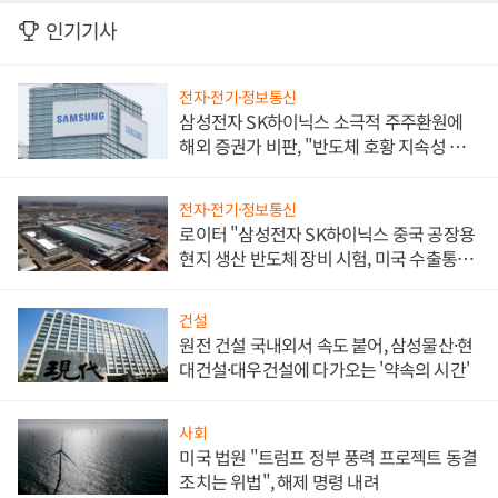
인기기사
전자·전기·정보통신
삼성전자 SK하이닉스 소극적 주주환원에
해외 증권가 비판, "반도체 호황 지속성 의
문"
전자·전기·정보통신
로이터 "삼성전자 SK하이닉스 중국 공장용
현지 생산 반도체 장비 시험, 미국 수출통제
대비"
건설
원전 건설 국내외서 속도 붙어, 삼성물산·현
대건설·대우건설에 다가오는 '약속의 시간'
사회
미국 법원 "트럼프 정부 풍력 프로젝트 동결
조치는 위법", 해제 명령 내려