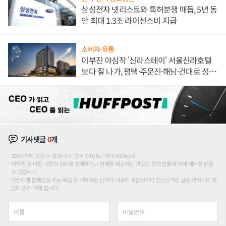
삼성전자 넷리스트와 특허분쟁 매듭, 5년 동
안 최대 1.3조 라이선스비 지급
소비자·유통
이부진 야심작 '신라스테이' 서울신라호텔
보다 잘 나가, 평택·주문진·해남·건대로 성
장판 더 넓힌다
기사댓글
0
개
200자까지 쓰실 수 있습니다. (현재 0 byte / 최대 400byte)
저작권 등 다른 사람의 권리를 침해하거나 명예를 훼손하는 댓글은 관련 법률에 의해 제재를 받을
수 있습니다.
타인에게 불쾌감을 주는 욕설 등 비하하는 단어가 내용에 포함되거나 인신공격성 글은 관리자의 판
단에 의해 삭제 합니다.