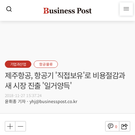
기업과산업
항공·물류
제주항공, 항공기 '직접보유'로 비용절감과
새 시장 진출 '일거양득'
2018-11-27 15:37:24
윤휘종 기자 - yhj@businesspost.co.kr
0