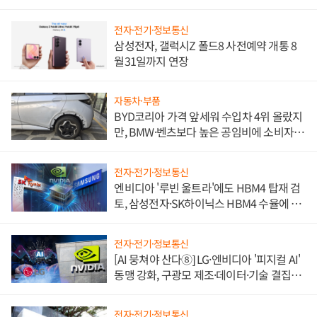
전자·전기·정보통신
삼성전자, 갤럭시Z 폴드8 사전예약 개통 8
월31일까지 연장
자동차·부품
BYD코리아 가격 앞세워 수입차 4위 올랐지
만, BMW·벤츠보다 높은 공임비에 소비자
불만 폭발
전자·전기·정보통신
엔비디아 '루빈 울트라'에도 HBM4 탑재 검
토, 삼성전자·SK하이닉스 HBM4 수율에 주
도권 갈린다
전자·전기·정보통신
[AI 뭉쳐야 산다⑧] LG·엔비디아 '피지컬 AI'
동맹 강화, 구광모 제조·데이터·기술 결집
해 종합 로보틱스 기업으로
전자·전기·정보통신