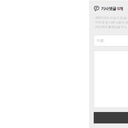
기사댓글
0
개
200자까지 쓰실 수 있습니다. 
저작권 등 다른 사람의 
타인에게 불쾌감을 주는 