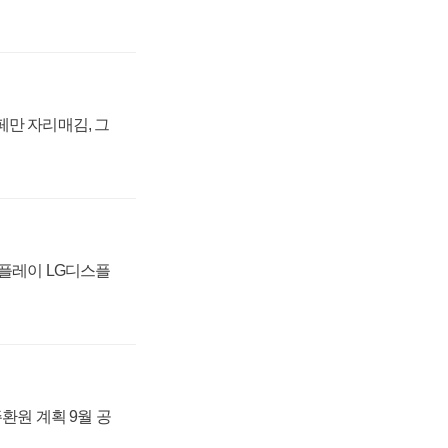
페만 자리매김, 그
스플레이 LG디스플
주환원 계획 9월 공