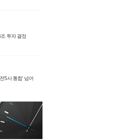
54조 투자 결정
발전5사 통합' 넘어