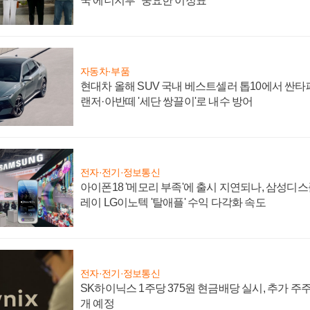
국 에너지부 "중요한 이정표"
자동차·부품
현대차 올해 SUV 국내 베스트셀러 톱10에서 싼타
랜저·아반떼 '세단 쌍끌이'로 내수 방어
전자·전기·정보통신
아이폰18 '메모리 부족'에 출시 지연되나, 삼성디
레이 LG이노텍 '탈애플' 수익 다각화 속도
전자·전기·정보통신
SK하이닉스 1주당 375원 현금배당 실시, 추가 주
개 예정