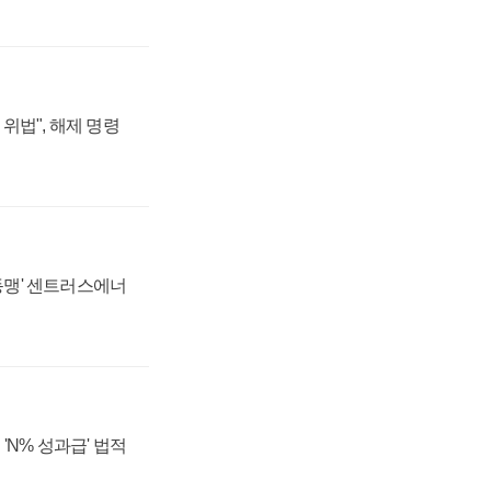
위법", 해제 명령
 동맹' 센트러스에너
'N% 성과급' 법적