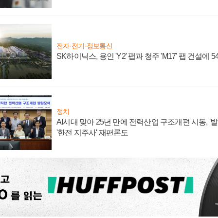
전자·전기·정보통신
SK하이닉스, 용인 'Y2' 팹과 청주 'M17' 팹 건설에 
정치
AI시대 맞아 25년 만에 전력산업 구조개편 시동, '
'한전 지주사' 재편론도