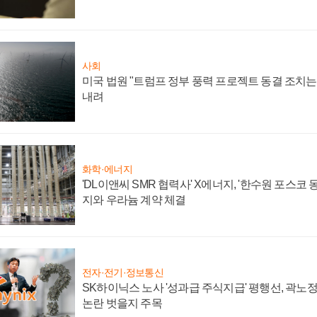
사회
미국 법원 "트럼프 정부 풍력 프로젝트 동결 조치는 
내려
화학·에너지
'DL이앤씨 SMR 협력사' X에너지, '한수원 포스코
지와 우라늄 계약 체결
전자·전기·정보통신
SK하이닉스 노사 '성과급 주식지급' 평행선, 곽노정 
논란 벗을지 주목