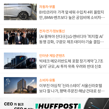
자동차·부품
BYD코리아 가격 앞세워 수입차 4위 올랐지
만, BMW·벤츠보다 높은 공임비에 소비자
불만 폭발
전자·전기·정보통신
[AI 뭉쳐야 산다⑧] LG·엔비디아 '피지컬 AI'
동맹 강화, 구광모 제조·데이터·기술 결집
해 종합 로보틱스 기업으로
인터넷·게임·콘텐츠
빅테크 메모리반도체 포함 장기계약 '2.7조
달러' 규모, AI 투자 위축 우려와 반대 신호
소비자·유통
이부진 야심작 '신라스테이' 서울신라호텔
보다 잘 나가, 평택·주문진·해남·건대로 성
장판 더 넓힌다