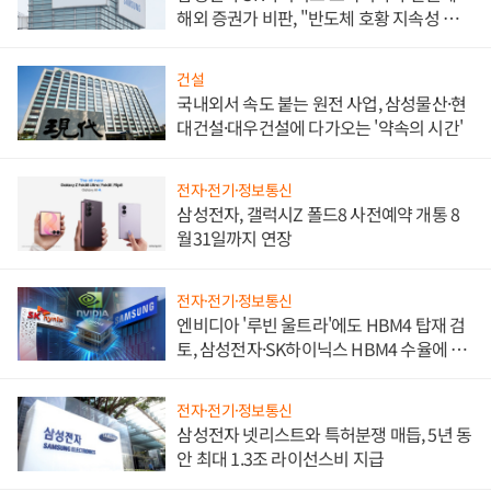
해외 증권가 비판, "반도체 호황 지속성 의
문"
건설
국내외서 속도 붙는 원전 사업, 삼성물산·현
대건설·대우건설에 다가오는 '약속의 시간'
전자·전기·정보통신
삼성전자, 갤럭시Z 폴드8 사전예약 개통 8
월31일까지 연장
전자·전기·정보통신
엔비디아 '루빈 울트라'에도 HBM4 탑재 검
토, 삼성전자·SK하이닉스 HBM4 수율에 주
도권 갈린다
전자·전기·정보통신
삼성전자 넷리스트와 특허분쟁 매듭, 5년 동
안 최대 1.3조 라이선스비 지급