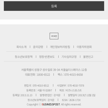
PC버전
회사소개
윤리강령
개인정보처리방침
이용자위원회
청소년보호정책
정정·반론보도
기사심의규정
불편신고
서울특별시 성동구 성수일로 39-34 서울숲더스페이스 12층
대표전화 : 1800-6522
팩스 : 070-4015-8658
편집국 : 070-4010-8512
사업본부 : 070-4010-7078
등록번호 : 서울 아 02897
제호 : 비즈니스포스트
등록일: 2013.11.13
발행·편집인 : 강석운
발행일자: 2013년 12월 2일
청소년보호책임자 : 강석운
ISSN : 2636-171X
Copyright ⓒ
B
USINESSPOST
. All rights reserved.