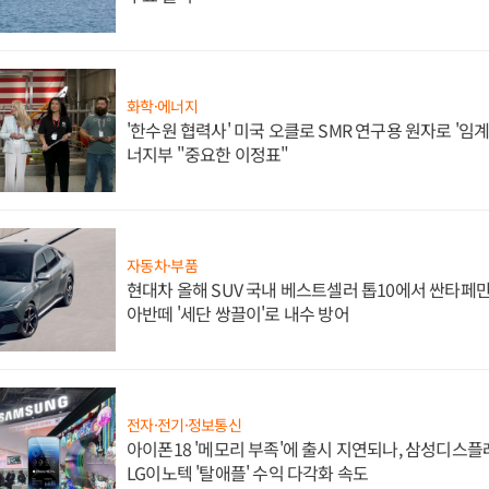
화학·에너지
'한수원 협력사' 미국 오클로 SMR 연구용 원자로 '임계 
너지부 "중요한 이정표"
자동차·부품
현대차 올해 SUV 국내 베스트셀러 톱10에서 싼타페만
아반떼 '세단 쌍끌이'로 내수 방어
전자·전기·정보통신
아이폰18 '메모리 부족'에 출시 지연되나, 삼성디스
LG이노텍 '탈애플' 수익 다각화 속도