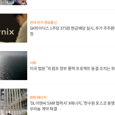
전자·전기·정보통신
SK하이닉스 1주당 375원 현금배당 실시, 추가 주주환
정
사회
미국 법원 "트럼프 정부 풍력 프로젝트 동결 조치는 위
화학·에너지
'DL이앤씨 SMR 협력사' X에너지, '한수원 포스코 
우라늄 계약 체결