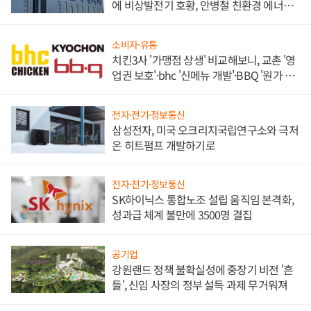
에 비상발전기 호황, 안병철 친환경 에너지
발전전문기업 향한다
소비자·유통
치킨3사 '가맹점 상생' 비교해보니, 교촌 '영
업권 보호'·bhc '신메뉴 개발'·BBQ '원가 부
담'
전자·전기·정보통신
삼성전자, 미국 오크리지국립연구소와 극저
온 히트펌프 개발하기로
전자·전기·정보통신
SK하이닉스 통합노조 설립 움직임 본격화,
성과급 체계 불만에 3500명 결집
공기업
강원랜드 정책 불확실성에 중장기 비전 '흔
들', 신임 사장의 정부 설득 과제 무거워져