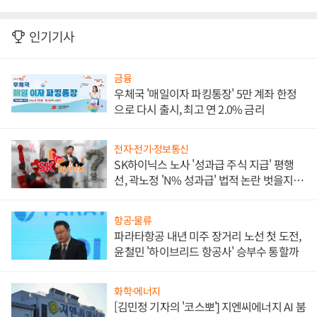
인기기사
금융
우체국 '매일이자 파킹통장' 5만 계좌 한정
으로 다시 출시, 최고 연 2.0% 금리
전자·전기·정보통신
SK하이닉스 노사 '성과급 주식 지급' 평행
선, 곽노정 'N% 성과급' 법적 논란 벗을지 주
목
항공·물류
파라타항공 내년 미주 장거리 노선 첫 도전,
윤철민 '하이브리드 항공사' 승부수 통할까
화학·에너지
[김민정 기자의 '코스뽀'] 지엔씨에너지 AI 붐