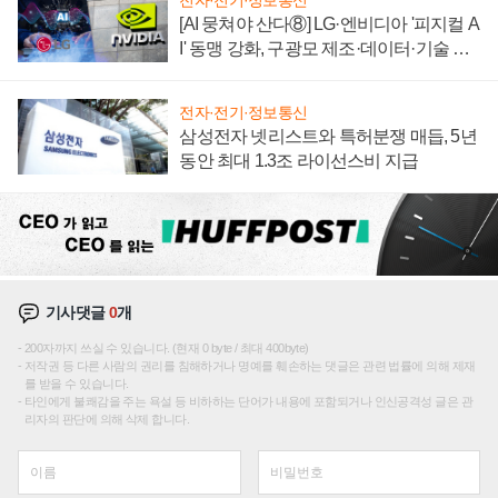
전자·전기·정보통신
[AI 뭉쳐야 산다⑧] LG·엔비디아 '피지컬 A
I' 동맹 강화, 구광모 제조·데이터·기술 결
집해 종합 로보틱스 기업으로
전자·전기·정보통신
삼성전자 넷리스트와 특허분쟁 매듭, 5년
동안 최대 1.3조 라이선스비 지급
기사댓글
0
개
200자까지 쓰실 수 있습니다. (현재 0 byte / 최대 400byte)
저작권 등 다른 사람의 권리를 침해하거나 명예를 훼손하는 댓글은 관련 법률에 의해 제재
를 받을 수 있습니다.
타인에게 불쾌감을 주는 욕설 등 비하하는 단어가 내용에 포함되거나 인신공격성 글은 관
리자의 판단에 의해 삭제 합니다.