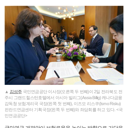
▲
김성주
국민연금공단 이사장(오른쪽 두 번째)이 2일 전라북도 전
주시 그랜드힐스턴호텔에서 아시아 빌리그(Assia Billig) 캐나다금융
감독청 보험계리국 국장(왼쪽 첫 번째), 이즈모 리스쿠(Ismo Risku)
핀란드연금센터 기획국장(왼쪽 두 번째)와 좌담회를 하고 있다. <국
민연금공단>