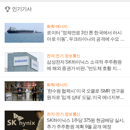
인기기사
화학·에너지
로이터 "정제연료 3만 톤 한국에서 러시
아로 이동", 우크라이나의 공격에 수요 늘
어
전자·전기·정보통신
삼성전자 SK하이닉스 소극적 주주환원
에 해외 증권가 비판, "반도체 호황 지속
성 의문"
화학·에너지
'한수원 협력사' 미국 오클로 SMR 연구용
원자로 '임계 상태' 도달, 미국 에너지부
"중요한 이정표"
전자·전기·정보통신
SK하이닉스 1주당 375원 현금배당 실시,
추가 주주환원 계획 9월 공개 예정