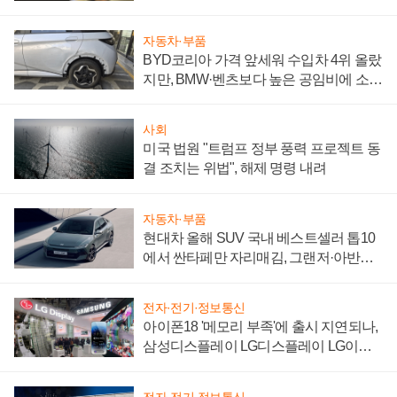
자동차·부품
BYD코리아 가격 앞세워 수입차 4위 올랐
지만, BMW·벤츠보다 높은 공임비에 소비
자 불만 폭발
사회
미국 법원 "트럼프 정부 풍력 프로젝트 동
결 조치는 위법", 해제 명령 내려
자동차·부품
현대차 올해 SUV 국내 베스트셀러 톱10
에서 싼타페만 자리매김, 그랜저·아반떼
'세단 쌍끌이'로 내수 방어
전자·전기·정보통신
아이폰18 '메모리 부족'에 출시 지연되나,
삼성디스플레이 LG디스플레이 LG이노
텍 '탈애플' 수익 다각화 속도