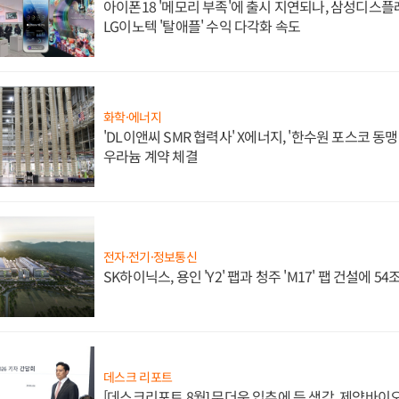
아이폰18 '메모리 부족'에 출시 지연되나, 삼성디스
LG이노텍 '탈애플' 수익 다각화 속도
화학·에너지
'DL이앤씨 SMR 협력사' X에너지, '한수원 포스코 
우라늄 계약 체결
전자·전기·정보통신
SK하이닉스, 용인 'Y2' 팹과 청주 'M17' 팹 건설에 5
데스크 리포트
[데스크리포트 8월] 무더운 입추에 든 생각, 제약바이