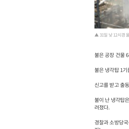
▲ 31일 낮 12시
불은 공장 건물 
불은 냉각탑 1기
신고를 받고 출동
불이 난 냉각탑은
려졌다.
경찰과 소방당국은