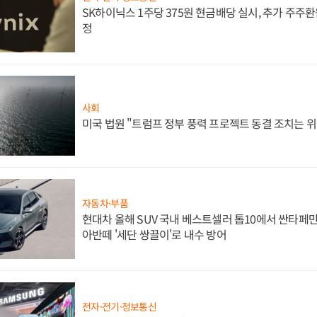
SK하이닉스 1주당 375원 현금배당 실시, 추가 주주환
정
사회
미국 법원 "트럼프 정부 풍력 프로젝트 동결 조치는 위
자동차·부품
현대차 올해 SUV 국내 베스트셀러 톱10에서 싼타페만
아반떼 '세단 쌍끌이'로 내수 방어
전자·전기·정보통신