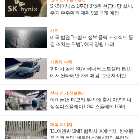
SK하이닉스 1주당 375원 현금배당 실시,
추가 주주환원 계획 9월 공개 예정
사회
미국 법원 "트럼프 정부 풍력 프로젝트 동
결 조치는 위법", 해제 명령 내려
자동차·부품
현대차 올해 SUV 국내 베스트셀러 톱10
에서 싼타페만 자리매김, 그랜저·아반떼
'세단 쌍끌이'로 내수 방어
전자·전기·정보통신
아이폰18 '메모리 부족'에 출시 지연되나,
삼성디스플레이 LG디스플레이 LG이노
텍 '탈애플' 수익 다각화 속도
화학·에너지
'DL이앤씨 SMR 협력사' X에너지, '한수원
포스코 동맹' 센트러스에너지와 우라늄