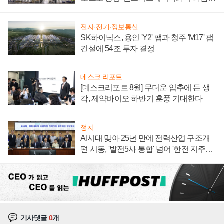
계약 체결
전자·전기·정보통신
SK하이닉스, 용인 'Y2' 팹과 청주 'M17' 팹
건설에 54조 투자 결정
데스크 리포트
[데스크리포트 8월] 무더운 입추에 든 생
각, 제약바이오 하반기 훈풍 기대한다
정치
AI시대 맞아 25년 만에 전력산업 구조개
편 시동, '발전5사 통합' 넘어 '한전 지주사'
재편론도
기사댓글
0
개