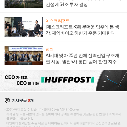
건설에 54조 투자 결정
데스크 리포트
[데스크리포트 8월] 무더운 입추에 든 생
각, 제약바이오 하반기 훈풍 기대한다
정치
AI시대 맞아 25년 만에 전력산업 구조개
편 시동, '발전5사 통합' 넘어 '한전 지주사'
재편론도
기사댓글
0
개
200자까지 쓰실 수 있습니다. (현재 0 byte / 최대 400byte)
저작권 등 다른 사람의 권리를 침해하거나 명예를 훼손하는 댓글은 관련 법률에 의해 제재
를 받을 수 있습니다.
타인에게 불쾌감을 주는 욕설 등 비하하는 단어가 내용에 포함되거나 인신공격성 글은 관