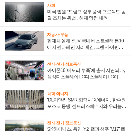
사회
미국 법원 "트럼프 정부 풍력 프로젝트 동
결 조치는 위법", 해제 명령 내려
자동차·부품
현대차 올해 SUV 국내 베스트셀러 톱10
에서 싼타페만 자리매김, 그랜저·아반떼
'세단 쌍끌이'로 내수 방어
전자·전기·정보통신
아이폰18 '메모리 부족'에 출시 지연되나,
삼성디스플레이 LG디스플레이 LG이노
텍 '탈애플' 수익 다각화 속도
화학·에너지
'DL이앤씨 SMR 협력사' X에너지, '한수원
포스코 동맹' 센트러스에너지와 우라늄
계약 체결
전자·전기·정보통신
SK하이닉스, 용인 'Y2' 팹과 청주 'M17' 팹