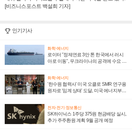
[비즈니스포스트 백설희 기자]
인기기사
화학·에너지
로이터 "정제연료 3만 톤 한국에서 러시
아로 이동", 우크라이나의 공격에 수요 늘
어
화학·에너지
'한수원 협력사' 미국 오클로 SMR 연구용
원자로 '임계 상태' 도달, 미국 에너지부
"중요한 이정표"
전자·전기·정보통신
SK하이닉스 1주당 375원 현금배당 실시,
추가 주주환원 계획 9월 공개 예정