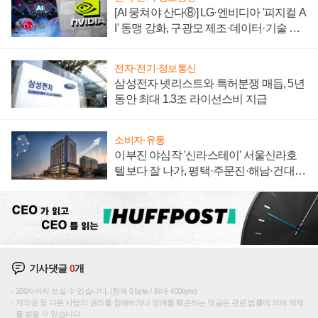
[AI 뭉쳐야 산다⑧] LG·엔비디아 '피지컬 A
I' 동맹 강화, 구광모 제조·데이터·기술 결
집해 종합 로보틱스 기업으로
전자·전기·정보통신
삼성전자 넷리스트와 특허분쟁 매듭, 5년
동안 최대 1.3조 라이선스비 지급
소비자·유통
이부진 야심작 '신라스테이' 서울신라호
텔보다 잘 나가, 평택·주문진·해남·건대로
성장판 더 넓힌다
기사댓글
0
개
200자까지 쓰실 수 있습니다. (현재 0 byte / 최대 400byte)
저작권 등 다른 사람의 권리를 침해하거나 명예를 훼손하는 댓글은 관련 법률에 의해 제재
를 받을 수 있습니다.