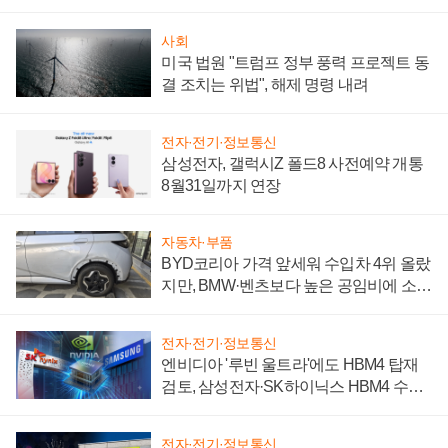
시간'
사회
미국 법원 "트럼프 정부 풍력 프로젝트 동
결 조치는 위법", 해제 명령 내려
전자·전기·정보통신
삼성전자, 갤럭시Z 폴드8 사전예약 개통
8월31일까지 연장
자동차·부품
BYD코리아 가격 앞세워 수입차 4위 올랐
지만, BMW·벤츠보다 높은 공임비에 소비
자 불만 폭발
전자·전기·정보통신
엔비디아 '루빈 울트라'에도 HBM4 탑재
검토, 삼성전자·SK하이닉스 HBM4 수율
에 주도권 갈린다
전자·전기·정보통신