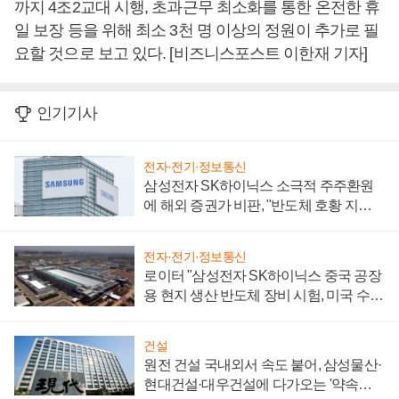
까지 4조2교대 시행, 초과근무 최소화를 통한 온전한 휴
일 보장 등을 위해 최소 3천 명 이상의 정원이 추가로 필
요할 것으로 보고 있다. [비즈니스포스트 이한재 기자]
인기기사
전자·전기·정보통신
삼성전자 SK하이닉스 소극적 주주환원
에 해외 증권가 비판, "반도체 호황 지속
성 의문"
전자·전기·정보통신
로이터 "삼성전자 SK하이닉스 중국 공장
용 현지 생산 반도체 장비 시험, 미국 수출
통제 대비"
건설
원전 건설 국내외서 속도 붙어, 삼성물산·
현대건설·대우건설에 다가오는 '약속의