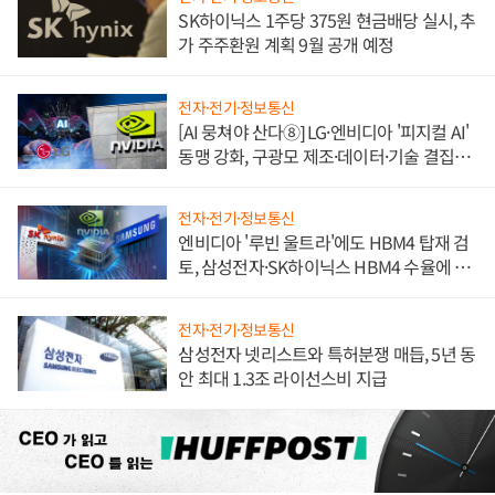
SK하이닉스 1주당 375원 현금배당 실시, 추
가 주주환원 계획 9월 공개 예정
전자·전기·정보통신
[AI 뭉쳐야 산다⑧] LG·엔비디아 '피지컬 AI'
동맹 강화, 구광모 제조·데이터·기술 결집
해 종합 로보틱스 기업으로
전자·전기·정보통신
엔비디아 '루빈 울트라'에도 HBM4 탑재 검
토, 삼성전자·SK하이닉스 HBM4 수율에 주
도권 갈린다
전자·전기·정보통신
삼성전자 넷리스트와 특허분쟁 매듭, 5년 동
안 최대 1.3조 라이선스비 지급