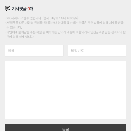
기사댓글
0
개
200자까지 쓰실 수 있습니다. (현재 0 byte / 최대 400byte)
저작권 등 다른 사람의 권리를 침해하거나 명예를 훼손하는 댓글은 관련 법률에 의해 제재를 받을
수 있습니다.
타인에게 불쾌감을 주는 욕설 등 비하하는 단어가 내용에 포함되거나 인신공격성 글은 관리자의 판
단에 의해 삭제 합니다.