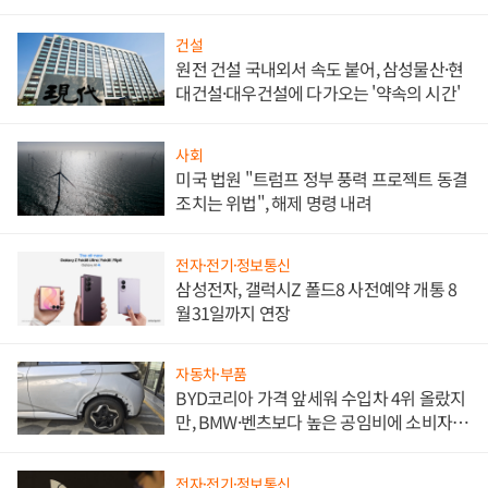
대비"
건설
원전 건설 국내외서 속도 붙어, 삼성물산·현
대건설·대우건설에 다가오는 '약속의 시간'
사회
미국 법원 "트럼프 정부 풍력 프로젝트 동결
조치는 위법", 해제 명령 내려
전자·전기·정보통신
삼성전자, 갤럭시Z 폴드8 사전예약 개통 8
월31일까지 연장
자동차·부품
BYD코리아 가격 앞세워 수입차 4위 올랐지
만, BMW·벤츠보다 높은 공임비에 소비자
불만 폭발
전자·전기·정보통신