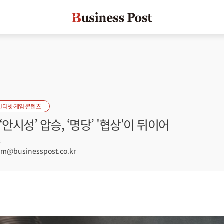
인터넷·게임·콘텐츠
안시성’ 압승, ‘명당’ '협상'이 뒤이어
3
@businesspost.co.kr