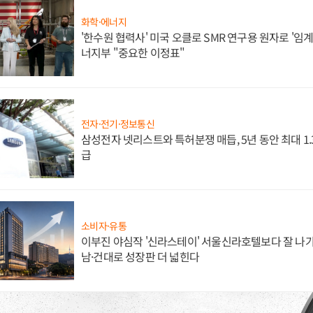
화학·에너지
'한수원 협력사' 미국 오클로 SMR 연구용 원자로 '임계 
너지부 "중요한 이정표"
전자·전기·정보통신
삼성전자 넷리스트와 특허분쟁 매듭, 5년 동안 최대 1
급
소비자·유통
이부진 야심작 '신라스테이' 서울신라호텔보다 잘 나가
남·건대로 성장판 더 넓힌다