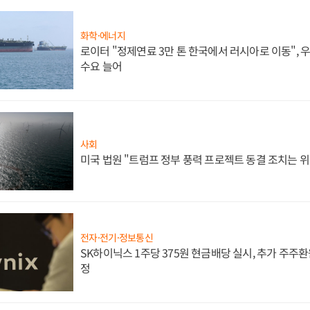
화학·에너지
로이터 "정제연료 3만 톤 한국에서 러시아로 이동",
수요 늘어
사회
미국 법원 "트럼프 정부 풍력 프로젝트 동결 조치는 위
전자·전기·정보통신
SK하이닉스 1주당 375원 현금배당 실시, 추가 주주환
정