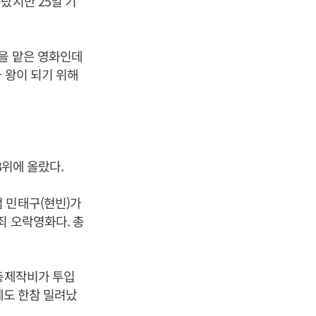
랐지만 25일 기
연을 맡은 영화인데
 왕이 되기 위해
3위에 올랐다.
 민태구(현빈)가
죄 오락영화다. 총
 총제작비가 투입
에도 한참 밀려났