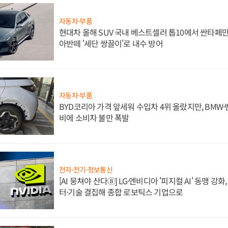
자동차·부품
현대차 올해 SUV 국내 베스트셀러 톱10에서 싼타페만
아반떼 '세단 쌍끌이'로 내수 방어
자동차·부품
BYD코리아 가격 앞세워 수입차 4위 올랐지만, BMW
비에 소비자 불만 폭발
전자·전기·정보통신
[AI 뭉쳐야 산다⑧] LG·엔비디아 '피지컬 AI' 동맹 강
터·기술 결집해 종합 로보틱스 기업으로