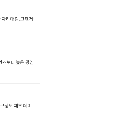
 자리매김, 그랜저·
·벤츠보다 높은 공임
화, 구광모 제조·데이