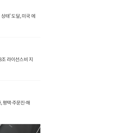
상태' 도달, 미국 에
.3조 라이선스비 지
, 평택·주문진·해