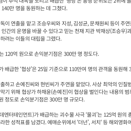
 추석 대목을 노리고 배급한 ‘명당’은 흥행 순위로는 2위에 올
 140만 명을 동원하는 데 그쳤다.
독이 연출을 맡고 조승우씨와 지성, 김성균, 문채원씨 등이 주
 인간의 운명을 바꿀 수 있다고 믿는 천재 지관 박재상(조승우)과
지하려는 이들의 대립을 그렸다.
 120억 원으로 손익분기점은 300만 명 정도다.
 배급한 ‘협상’은 25일 기준으로 110만여 명의 관객을 동원해 
출하고 손예진씨와 현빈씨가 주연을 맡았다. 사상 최악의 인질범
막기 위해 협상가 하채윤(손예진)이 협상을 벌인다는 내용의 범
 원 정도로 손익분기점은 300만 명 규모다.
엔터테인먼트)가 배급하는 괴수물 사극 ‘물괴’는 125억 원의
라한 성적표를 남겼다. 예매순위에서 ‘더넌’, 서치‘ 등 해외영화