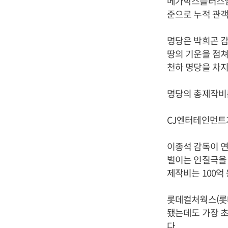
메가박스플러스엠이
준으로 누적 관객
명당은 박희곤 감
땅의 기운을 점쳐
천하 명당을 차
명당의 총제작비는
CJ엔터테인먼트가
이종석 감독이 연
벌이는 인질극을 
제작비는 100억
롯데컬처웍스(롯데
됐는데도 가장 초
다.