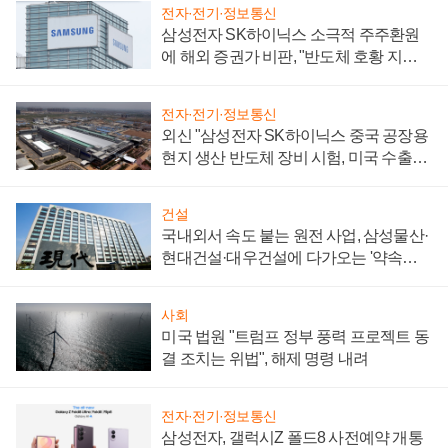
전자·전기·정보통신
삼성전자 SK하이닉스 소극적 주주환원
에 해외 증권가 비판, "반도체 호황 지속
성 의문"
전자·전기·정보통신
외신 "삼성전자 SK하이닉스 중국 공장용
현지 생산 반도체 장비 시험, 미국 수출통
제 대비"
건설
국내외서 속도 붙는 원전 사업, 삼성물산·
현대건설·대우건설에 다가오는 '약속의
시간'
사회
미국 법원 "트럼프 정부 풍력 프로젝트 동
결 조치는 위법", 해제 명령 내려
전자·전기·정보통신
삼성전자, 갤럭시Z 폴드8 사전예약 개통