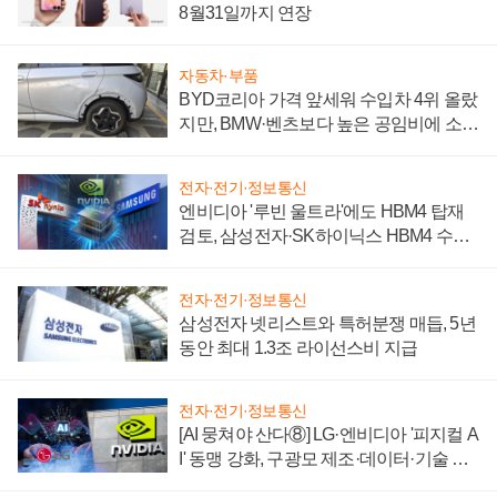
8월31일까지 연장
자동차·부품
BYD코리아 가격 앞세워 수입차 4위 올랐
지만, BMW·벤츠보다 높은 공임비에 소비
자 불만 폭발
전자·전기·정보통신
엔비디아 '루빈 울트라'에도 HBM4 탑재
검토, 삼성전자·SK하이닉스 HBM4 수율
에 주도권 갈린다
전자·전기·정보통신
삼성전자 넷리스트와 특허분쟁 매듭, 5년
동안 최대 1.3조 라이선스비 지급
전자·전기·정보통신
[AI 뭉쳐야 산다⑧] LG·엔비디아 '피지컬 A
I' 동맹 강화, 구광모 제조·데이터·기술 결
집해 종합 로보틱스 기업으로