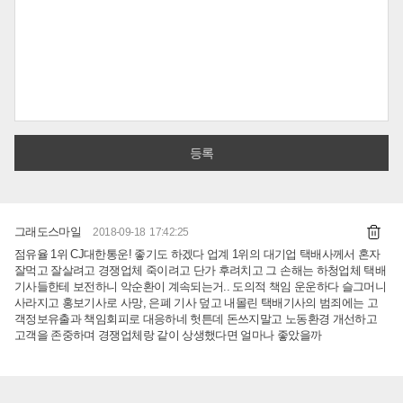
그래도스마일
2018-09-18 17:42:25
점유율 1위 CJ대한통운! 좋기도 하겠다 업계 1위의 대기업 택배사께서 혼자
잘먹고 잘살려고 경쟁업체 죽이려고 단가 후려치고 그 손해는 하청업체 택배
기사들한테 보전하니 악순환이 계속되는거.. 도의적 책임 운운하다 슬그머니
사라지고 홍보기사로 사망, 은폐 기사 덮고 내몰린 택배기사의 범죄에는 고
객정보유출과 책임회피로 대응하네 헛튼데 돈쓰지말고 노동환경 개선하고
고객을 존중하며 경쟁업체랑 같이 상생했다면 얼마나 좋았을까